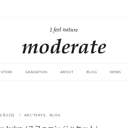
ホ
ー
ム
STORE
GRADATION
ABOUT
BLOG
NEWS
12月23日
ARC'TERYX
、
BLOG