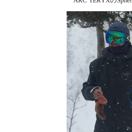
ARC’TERYXのSp