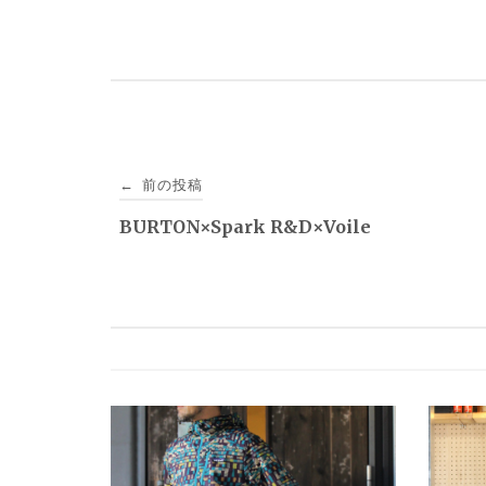
投
前の投稿
←
稿
BURTON×Spark R&D×Voile
ナ
ビ
ゲ
ー
シ
ョ