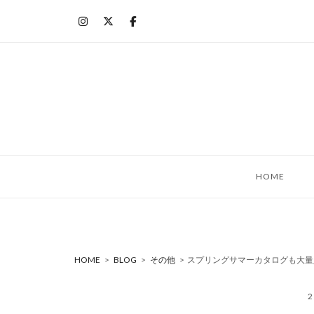
コ
ン
テ
ン
ツ
へ
ス
キ
ッ
HOME
プ
HOME
>
BLOG
>
その他
>
スプリングサマーカタログも大量