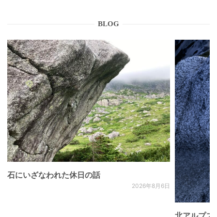
BLOG
石にいざなわれた休日の話
2026年8月6日
北アルプス