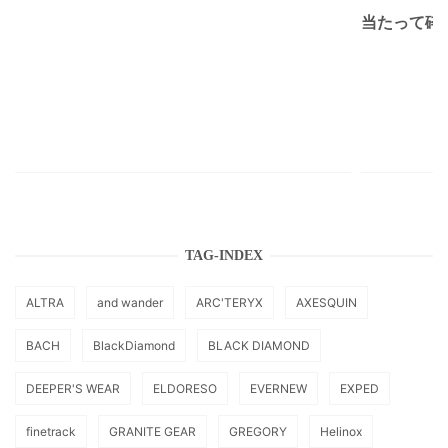
当たって砕け
TAG-INDEX
ALTRA
and wander
ARC'TERYX
AXESQUIN
BACH
BlackDiamond
BLACK DIAMOND
DEEPER'S WEAR
ELDORESO
EVERNEW
EXPED
finetrack
GRANITE GEAR
GREGORY
Helinox