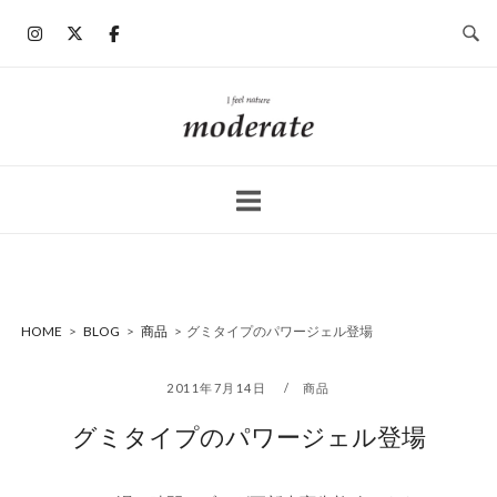
コ
ン
テ
ン
ホ
ツ
ー
へ
ム
ス
キ
ッ
プ
HOME
>
BLOG
>
商品
>
グミタイプのパワージェル登場
2011年7月14日
商品
グミタイプのパワージェル登場