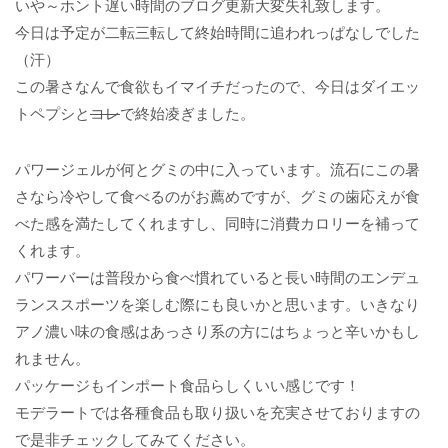
いや～ホント遅い時間のブログ更新大変失礼致します。
今日は予定が二転三転して終始時間に追われっぱなしでした
（汗）
この暑さなんで食欲もイマイチだったので、今日はダイエッ
トペプシと
コレ
で終始凌ぎました。
パワージェルが何とグミの中に入っています。流石にこの暑
さなら冷やして食べるのがお薦めですが、グミの歯応えが食
べた感を満たしてくれますし、同時に消費カロリーを補って
くれます。
パワーバーは普段から食べ慣れていると長い時間のエンデュ
ランススポーツを楽しむ際にも良いかと思います。いきなり
アノ濃い味の食感はあっさり系の方にはちょっと辛いかもし
れません。
パッケージもインポート食品らしくいい感じです！
モデラートでは各種食品も取り扱いを充実させておりますの
で是非チェックしてみてください。