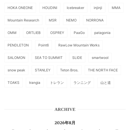
HOKA ONEONE
HOUDINI
Icebreaker
injinji
MMA
Mountain Research
MSR
NEMO
NORRONA
OMM
ORTLIEB
OSPREY
PaaGo
patagonia
PENDLETON
Point6
RawLow Mountain Works
SALOMON
SEA TO SUMMIT
SLIDE
smartwool
snow peak
STANLEY
Teton Bros.
THE NORTH FACE
TOAKS
trangia
トレラン
ランニング
山と道
ARCHIVE
2026年8月