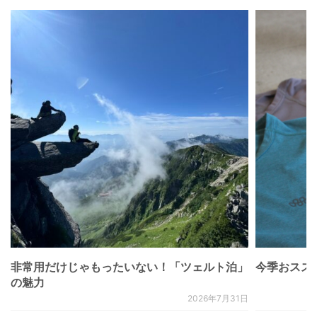
非常用だけじゃもったいない！「ツェルト泊」
今季おススメベ
の魅力
2026年7月31日