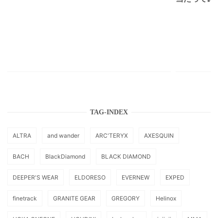
TAG-INDEX
ALTRA
and wander
ARC'TERYX
AXESQUIN
BACH
BlackDiamond
BLACK DIAMOND
DEEPER'S WEAR
ELDORESO
EVERNEW
EXPED
finetrack
GRANITE GEAR
GREGORY
Helinox