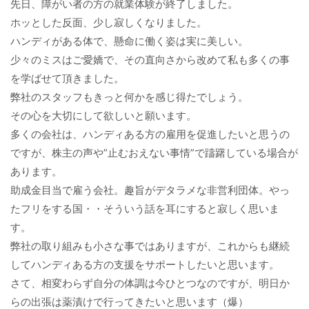
先日、障がい者の方の就業体験が終了しました。
ホッとした反面、少し寂しくなりました。
ハンディがある体で、懸命に働く姿は実に美しい。
少々のミスはご愛嬌で、その直向さから改めて私も多くの事
を学ばせて頂きました。
弊社のスタッフもきっと何かを感じ得たでしょう。
その心を大切にして欲しいと願います。
多くの会社は、ハンディある方の雇用を促進したいと思うの
ですが、株主の声や”止むおえない事情”で躊躇している場合が
あります。
助成金目当で雇う会社。趣旨がデタラメな非営利団体。やっ
たフリをする国・・そういう話を耳にすると寂しく思いま
す。
弊社の取り組みも小さな事ではありますが、これからも継続
してハンディある方の支援をサポートしたいと思います。
さて、相変わらず自分の体調は今ひとつなのですが、明日か
らの出張は薬漬けで行ってきたいと思います（爆）