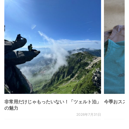
非常用だけじゃもったいない！「ツェルト泊」
今季おススメベ
の魅力
2026年7月31日