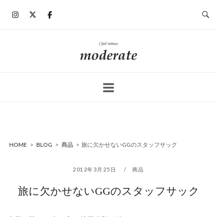
コ
ン
テ
ン
ホ
ツ
ー
へ
ム
ス
キ
ッ
プ
HOME
>
BLOG
>
商品
>
旅に欠かせないGGのスタッフサック
2012年3月25日
商品
旅に欠かせないGGのスタッフサック