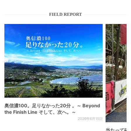
FIELD REPORT
奥信濃100。足りなかった20分 。～ Beyond
the Finish Line そして、次へ。～
2026年6月15日
当たって砕け