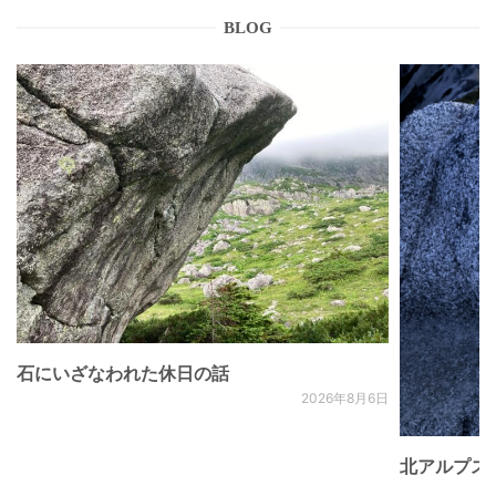
BLOG
石にいざなわれた休日の話
2026年8月6日
北アルプス