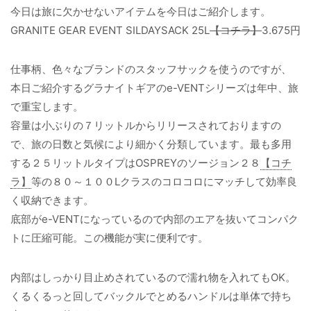
今日は旅に欠かせないアイテムを今日はご紹介します。
GRANITE GEAR EVENT SILDAYSACK 25L
【コチラ】
3.675円
仕事柄、色々なブランドのスタッフサックを使うのですが、
本日ご紹介するグラナイトギアのe-VENTシリーズは年中、旅
で重宝します。
容量は小ぶりの７リットルからリリースされておりますの
で、旅の日数と気候により細かく分類しています。最も多用
する２５リットルタイプはOSPREYのソージョン２８
【コチ
ラ】
等の８０～１００Lクラスのコロコロにマッチして効率良
く収納できます。
底部がe-VENTになっているので内部のエアを抜いてコンパク
トに圧縮可能。この機能が実に便利です。
内部はしっかり目止めされているので濡れ物を入れてもOK。
くるくるっと回してバックルでとめるハンドルは単体で持ち