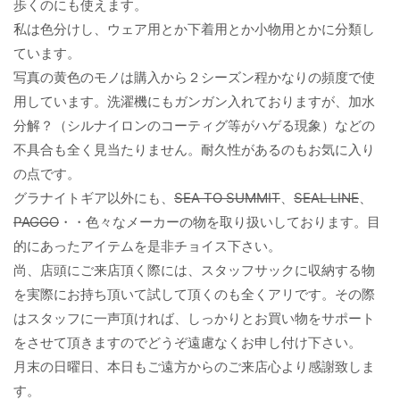
歩くのにも使えます。
私は色分けし、ウェア用とか下着用とか小物用とかに分類し
ています。
写真の黄色のモノは購入から２シーズン程かなりの頻度で使
用しています。洗濯機にもガンガン入れておりますが、加水
分解？（シルナイロンのコーティグ等がハゲる現象）などの
不具合も全く見当たりません。耐久性があるのもお気に入り
の点です。
グラナイトギア以外にも、
SEA TO SUMMIT
、
SEAL LINE
、
PAGGO
・・色々なメーカーの物を取り扱いしております。目
的にあったアイテムを是非チョイス下さい。
尚、店頭にご来店頂く際には、スタッフサックに収納する物
を実際にお持ち頂いて試して頂くのも全くアリです。その際
はスタッフに一声頂ければ、しっかりとお買い物をサポート
をさせて頂きますのでどうぞ遠慮なくお申し付け下さい。
月末の日曜日、本日もご遠方からのご来店心より感謝致しま
す。