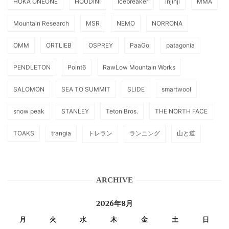
HOKA ONEONE
HOUDINI
Icebreaker
injinji
MMA
Mountain Research
MSR
NEMO
NORRONA
OMM
ORTLIEB
OSPREY
PaaGo
patagonia
PENDLETON
Point6
RawLow Mountain Works
SALOMON
SEA TO SUMMIT
SLIDE
smartwool
snow peak
STANLEY
Teton Bros.
THE NORTH FACE
TOAKS
trangia
トレラン
ランニング
山と道
ARCHIVE
2026年8月
月
火
水
木
金
土
日