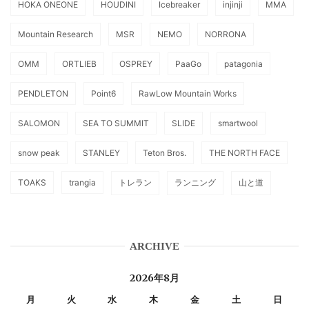
HOKA ONEONE
HOUDINI
Icebreaker
injinji
MMA
Mountain Research
MSR
NEMO
NORRONA
OMM
ORTLIEB
OSPREY
PaaGo
patagonia
PENDLETON
Point6
RawLow Mountain Works
SALOMON
SEA TO SUMMIT
SLIDE
smartwool
snow peak
STANLEY
Teton Bros.
THE NORTH FACE
TOAKS
trangia
トレラン
ランニング
山と道
ARCHIVE
2026年8月
月
火
水
木
金
土
日