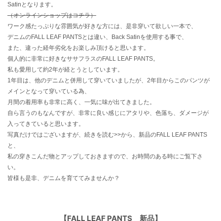
Satinとなります。
（オンラインショップはコチラ）
ワーク感たっぷりな雰囲気が好きな方には、是非穿いて欲しい一本で、
デニムのFALL LEAF PANTSとは違い、Back Satinを使用する事で、
また、違った経年劣化をお楽しみ頂けると思います。
個人的に非常に好きなササフラスのFALL LEAF PANTS。
私も愛用して約2年が経とうとしています。
1年目は、他のデニムと併用して穿いていましたが、2年目からこのパンツが
メインとなって穿いている為、
月間の着用率も非常に高く、一気に味が出てきました。
自ら言うのもなんですが、非常に良い感じにアタリや、色落ち、ダメージが
入ってきていると思います。
写真だけではございますが、続きを読む>>から、新品のFALL LEAF PANTS
と、
私の穿きこんだ物とアップしておきますので、お時間のある時にご覧下さ
い。
皆様も是非、デニムを育ててみませんか？
【FALL LEAF PANTS 新品】