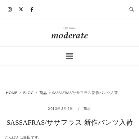
コ
ン
テ
ン
ホ
ツ
ー
へ
ム
ス
キ
ッ
プ
HOME
>
BLOG
>
商品
>
SASSAFRAS/ササフラス 新作パンツ入荷
2013年2月9日
商品
SASSAFRAS/ササフラス 新作パンツ入荷
こんばんは飯田です。