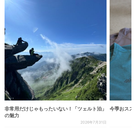
非常用だけじゃもったいない！「ツェルト泊」
今季おススメベ
の魅力
2026年7月31日