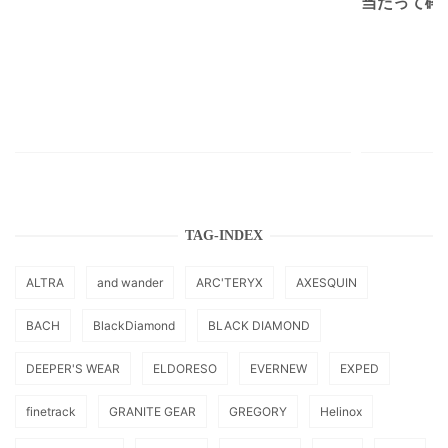
当たって砕け
TAG-INDEX
ALTRA
and wander
ARC'TERYX
AXESQUIN
BACH
BlackDiamond
BLACK DIAMOND
DEEPER'S WEAR
ELDORESO
EVERNEW
EXPED
finetrack
GRANITE GEAR
GREGORY
Helinox