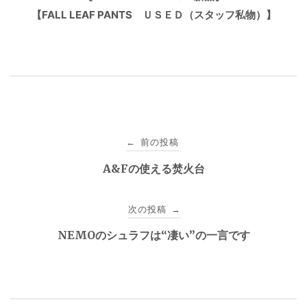
【FALL LEAF PANTS ＵＳＥＤ（スタッフ私物）】
投
前の投稿
←
稿
A&Fの使える焚火台
ナ
次の投稿
→
ビ
NEMOのシュラフは“凄い”の一言です
ゲ
ー
シ