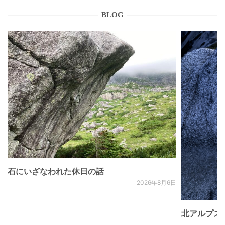
BLOG
石にいざなわれた休日の話
2026年8月6日
北アルプス