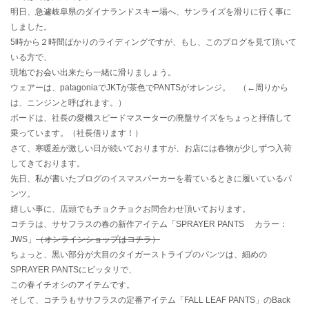
明日、急遽岐阜県のダイナランドスキー場へ、サンライズを滑りに行く事に
しました。
5時から２時間ばかりのライディングですが、もし、このブログを見て頂いて
いる方で、
現地でお会い出来たら一緒に滑りましょう。
ウェアーは、patagoniaでJKTが茶色でPANTSがオレンジ。 （←周りから
は、ニンジンと呼ばれます。）
ボードは、社長の愛機スピードマスーターの廃盤サイズをちょっと拝借して
乗っています。（社長借ります！）
さて、寒暖差が激しい日が続いておりますが、お店には春物が少しずつ入荷
してきております。
先日、私が書いたブログのイスマスパーカーを着ているときに履いているパ
ンツ。
嬉しい事に、店頭でもチョクチョクお問合わせ頂いております。
コチラは、ササフラスの春の新作アイテム「SPRAYER PANTS カラー：
JWS」
（オンラインショップはコチラ）
ちょっと、黒い部分が大目のタイガーストライプのパンツは、細めの
SPRAYER PANTSにピッタリで、
この春イチオシのアイテムです。
そして、コチラもササフラスの定番アイテム「FALL LEAF PANTS」のBack