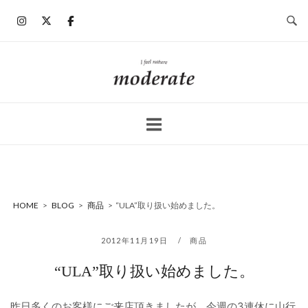
コ
ン
テ
ン
ホ
ツ
ー
へ
ム
ス
キ
ッ
プ
HOME
>
BLOG
>
商品
>
“ULA”取り扱い始めました。
2012年11月19日
商品
“ULA”取り扱い始めました。
昨日多くのお客様にご来店頂きましたが、今週の3連休に山行