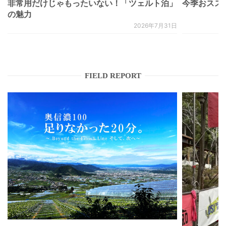
非常用だけじゃもったいない！「ツェルト泊」
今季おススメベ
の魅力
2026年7月31日
FIELD REPORT