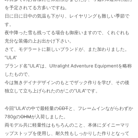
を予定されてる方多いですね。
日に日に日中の気温も下がり、レイヤリングも難しい季節で
す。
夜中降った雪も残ってる場合も御座いますので、くれぐれも
充分な装備の上お出かけ下さい。
さて、モデラートに新しいブランドが、また加わりました。
“ULA”
ブランド名“ULA”は、Ultralight Adventure Equipmentを略称
したもので、
今は無きデイナデザインのもとでザック作りを学び、その後
独立して立ち上げられたのがこの“ULA”です。
今回“ULA”の中で最軽量の
CDT
と、フレームインながらわずか
780gの
OHM
が入荷しました。
両モデル共に軽量性はもちろんのこと、本体にダイニーマリ
ップストップを使用し、耐久性もしっかりした作りとなって