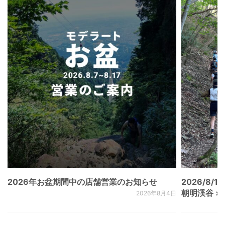
2026年お盆期間中の店舗営業のお知らせ
2026/8/15
朝明渓谷 × N
2026年8月4日