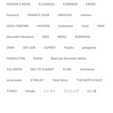
DEEPER'S WEAR
ELDORESO
EVERNEW
EXPED
finetrack
GRANITE GEAR
GREGORY
Helinox
HOKA ONEONE
HOUDINI
Icebreaker
injinji
MMA
Mountain Research
MSR
NEMO
NORRONA
OMM
ORTLIEB
OSPREY
PaaGo
patagonia
PENDLETON
Point6
RawLow Mountain Works
SALOMON
SEA TO SUMMIT
SLIDE
smartwool
snow peak
STANLEY
Teton Bros.
THE NORTH FACE
TOAKS
trangia
トレラン
ランニング
山と道