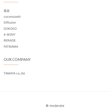
着楽
cocorozashi
Diffusion
DOKODO
A-BONY
RERAISE
FATMAMA
OUR COMPANY
TAMAYA co.,ltd.
© moderate