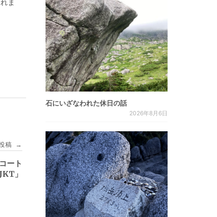
くれま
石にいざなわれた休日の話
2026年8月6日
投稿
→
のコート
JKT」