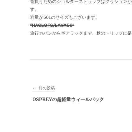
背負うためのショルダーストラップはクッションが
す。
容量が50Lのサイズもございます。
“HAGLOFS/LAVA50”
旅行カバンからギアラックまで、秋のトリップに是
投
前の投稿
←
稿
OSPREYの超軽量ウィールバック
ナ
ビ