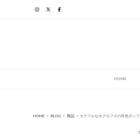
コ
ン
テ
ン
ツ
へ
ス
キ
ッ
HOME
プ
HOME
>
BLOG
>
商品
>
カラフルなホグロフスの良色ダッフ