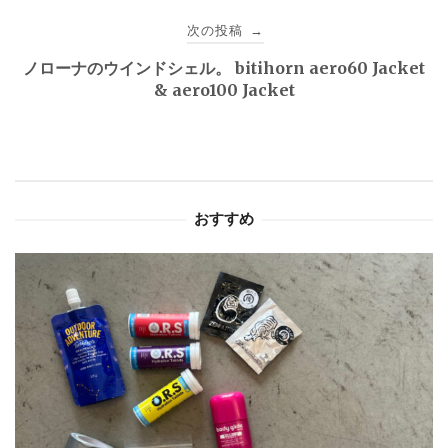
ナ
次の投稿
→
ビ
ノローナのウインドシェル。 bitihorn aero60 Jacket
ゲ
& aero100 Jacket
ー
シ
ョ
おすすめ
ン