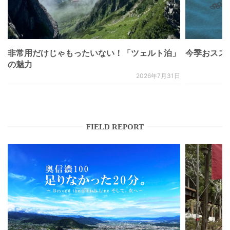
非常用だけじゃもったいない！「ツェルト泊」
今季おススメベ
の魅力
2026年7月31日
FIELD REPORT