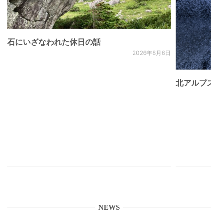
石にいざなわれた休日の話
2026年8月6日
北アルプス
NEWS