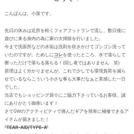
こんばんは、小泉です。
先日の休みは近所を軽くフォアフットランで流し、数日後に
遊びに来る身内の為に家の大掃除を行いました。
今まで洗面所などの水垢は洗剤を吹きかけてゴシゴシ洗って
いたのですが、ためしに
コレ
を使ったところ、水で濡らして
擦っただけで落ちる落ちる！(回し者ではありません 笑)
原理はよく分かりませんが、これで少しでも環境負荷を減ら
せているならこういう小さな事も大事だなぁと実感した一日
でした。
当店でもショッピング袋０にご協力下さっているお客様、誠
にありがとう御座います！
さてGWのアクティビティで痛んだギアを簡単に補修できるア
イテムが届きました！
“TEAR-AID/TYPE-A”