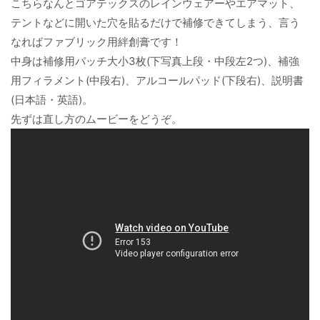
こちらなんとゴアテックスのレインウェアーやエアマット、
テントなどに開いた穴を貼るだけで補修できてしまう、言う
なればファブリック用絆創膏です！
中身は補修用パッチ大小3枚(下写真上段・中段左2つ)、補強
用フィラメント(中段右)、アルコールパッド(下段右)、説明書
(日本語・英語)。
先ずは直し方のムービーをどうぞ。