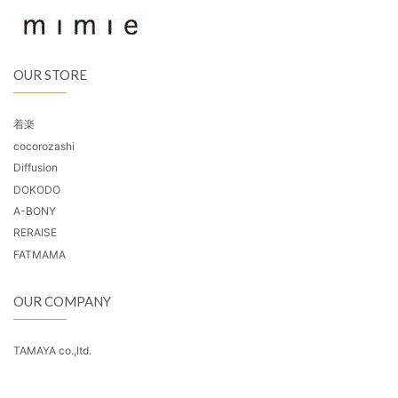
OUR STORE
着楽
cocorozashi
Diffusion
DOKODO
A-BONY
RERAISE
FATMAMA
OUR COMPANY
TAMAYA co.,ltd.