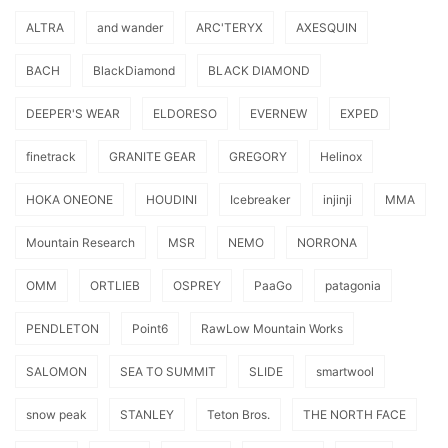
ALTRA
and wander
ARC'TERYX
AXESQUIN
BACH
BlackDiamond
BLACK DIAMOND
DEEPER'S WEAR
ELDORESO
EVERNEW
EXPED
finetrack
GRANITE GEAR
GREGORY
Helinox
HOKA ONEONE
HOUDINI
Icebreaker
injinji
MMA
Mountain Research
MSR
NEMO
NORRONA
OMM
ORTLIEB
OSPREY
PaaGo
patagonia
PENDLETON
Point6
RawLow Mountain Works
SALOMON
SEA TO SUMMIT
SLIDE
smartwool
snow peak
STANLEY
Teton Bros.
THE NORTH FACE