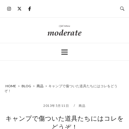
コ
ン
テ
ン
ホ
ツ
ー
へ
ム
ス
キ
ッ
プ
HOME
>
BLOG
>
商品
>
キャンプで傷ついた道具たちにはコレをどう
ぞ！
2013年5月11日
商品
キャンプで傷ついた道具たちにはコレを
どうぞ！