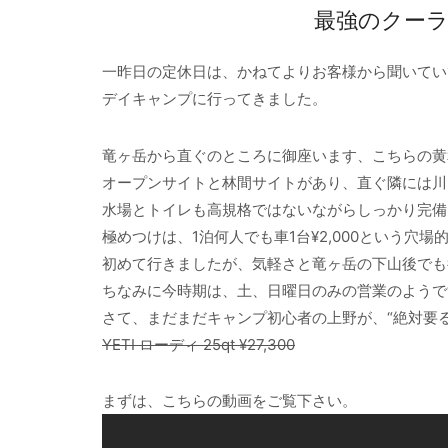
最強のクーラー
一昨日の定休日は、かねてよりお客様から聞いてい
デイキャンプに行ってきました。
竜ヶ岳から直ぐのところに御座います、こちらの黄
オープンサイトと林間サイトがあり、直ぐ隣には川
水場とトイレも高規格ではないながらしっかり完備
極めつけは、1泊何人でも車1台¥2,000という穴
初めて行きましたが、気軽さと竜ヶ岳の下山後でも
ちなみに今時期は、土、日曜日のみの営業のようで
さて、まだまだキャンプ初心者の上野が、“絶対要
YETI ローディ 25qt ¥27,300
まずは、こちらの動画をご覧下さい。