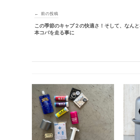
投
前の投稿
←
稿
この季節のキャプ２の快適さ！そして、なんと
本コバを走る事に
ナ
ビ
ゲ
ー
シ
ョ
ン