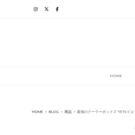
コ
ン
テ
ン
ツ
へ
ス
キ
ッ
HOME
プ
HOME
>
BLOG
>
商品
>
最強のクーラーボックス“YETI(イエ