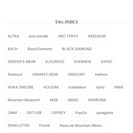
TAG-INDEX
ALTRA
and wander
ARC'TERYX
AXESQUIN
BACH
BlackDiamond
BLACK DIAMOND
DEEPER'S WEAR
ELDORESO
EVERNEW
EXPED
finetrack
GRANITE GEAR
GREGORY
Helinox
HOKA ONEONE
HOUDINI
Icebreaker
injinji
MMA
Mountain Research
MSR
NEMO
NORRONA
OMM
ORTLIEB
OSPREY
PaaGo
patagonia
PENDLETON
Point6
RawLow Mountain Works