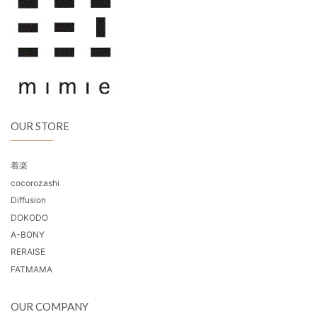
OUR STORE
着楽
cocorozashi
Diffusion
DOKODO
A-BONY
RERAISE
FATMAMA
OUR COMPANY