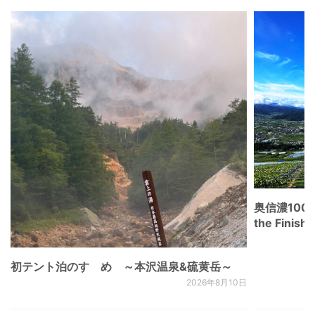
奥信濃100
the Fini
初テント泊のすゝめ ～本沢温泉&硫黄岳～
2026年8月10日