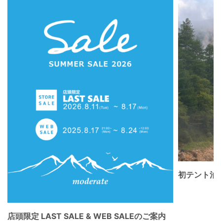
初テント泊
店頭限定 LAST SALE & WEB SALEのご案内