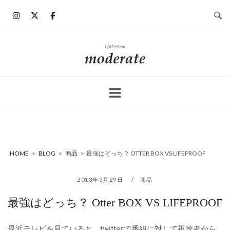
コ
ン
テ
ン
ホ
ツ
ー
へ
ム
ス
キ
ッ
プ
HOME
>
BLOG
>
商品
>
最強はどっち？ OTTER BOX VS LIFEPROOF
2013年3月29日
商品
最強はどっち？ Otter BOX VS LIFEPROOF
最近テレビを見ていると、twitterで番組に対して視聴者から