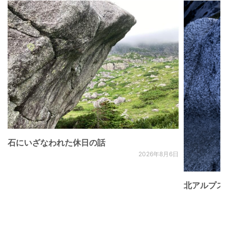
石にいざなわれた休日の話
2026年8月6日
北アルプス