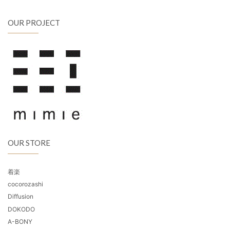
OUR PROJECT
OUR STORE
着楽
cocorozashi
Diffusion
DOKODO
A-BONY