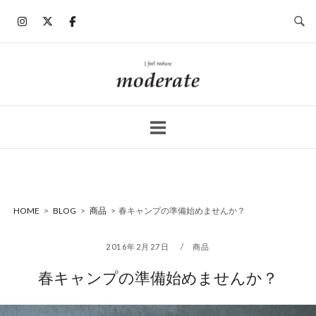
コ
ン
テ
ン
ホ
ツ
ー
へ
ム
ス
キ
ッ
プ
HOME
>
BLOG
>
商品
>
春キャンプの準備始めませんか？
2016年2月27日
商品
春キャンプの準備始めませんか？