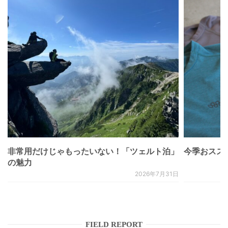
非常用だけじゃもったいない！「ツェルト泊」
今季おススメベ
の魅力
2026年7月31日
FIELD REPORT