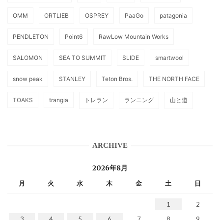
OMM
ORTLIEB
OSPREY
PaaGo
patagonia
PENDLETON
Point6
RawLow Mountain Works
SALOMON
SEA TO SUMMIT
SLIDE
smartwool
snow peak
STANLEY
Teton Bros.
THE NORTH FACE
TOAKS
trangia
トレラン
ランニング
山と道
ARCHIVE
2026年8月
月
火
水
木
金
土
日
1
2
3
4
5
6
7
8
9