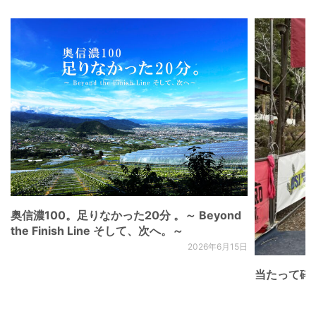
奥信濃100。足りなかった20分 。～ Beyond
the Finish Line そして、次へ。～
2026年6月15日
当たって砕け