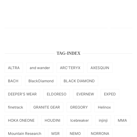
TAG-INDEX
ALTRA
and wander
ARC'TERYX
AXESQUIN
BACH
BlackDiamond
BLACK DIAMOND
DEEPER'S WEAR
ELDORESO
EVERNEW
EXPED
finetrack
GRANITE GEAR
GREGORY
Helinox
HOKA ONEONE
HOUDINI
Icebreaker
injinji
MMA
Mountain Research
MSR
NEMO
NORRONA