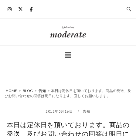
コ
ン
テ
ン
ホ
ツ
ー
へ
ム
ス
キ
ッ
プ
HOME
>
BLOG
>
告知
>
本日は定休日を頂いております。商品の発送、及
びお問い合わせの回答は明日になります。宜しくお願いします。
2012年5月16日
告知
本日は定休日を頂いております。商品の
発送、及びお問い合わせの回答は明日に