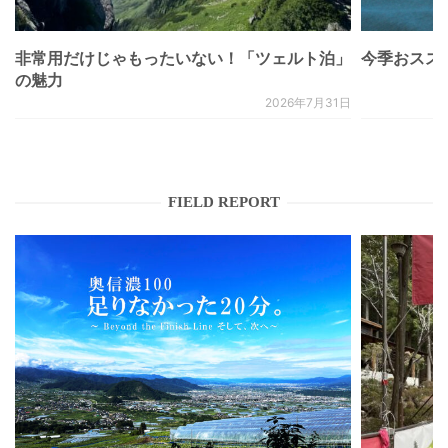
非常用だけじゃもったいない！「ツェルト泊」
今季おススメベ
の魅力
2026年7月31日
FIELD REPORT