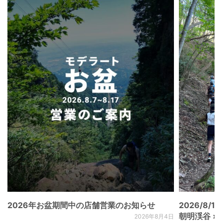
2026年お盆期間中の店舗営業のお知らせ
2026/8/15
朝明渓谷 × N
2026年8月4日