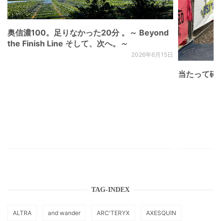
奥信濃100。足りなかった20分 。～ Beyond
the Finish Line そして、次へ。～
2026年6月15日
当たって砕け
TAG-INDEX
ALTRA
and wander
ARC'TERYX
AXESQUIN