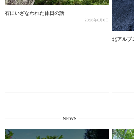
石にいざなわれた休日の話
2026年8月6日
北アルプス
NEWS