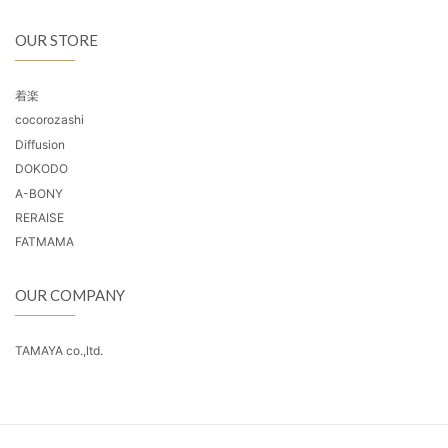
OUR STORE
着楽
cocorozashi
Diffusion
DOKODO
A-BONY
RERAISE
FATMAMA
OUR COMPANY
TAMAYA co.,ltd.