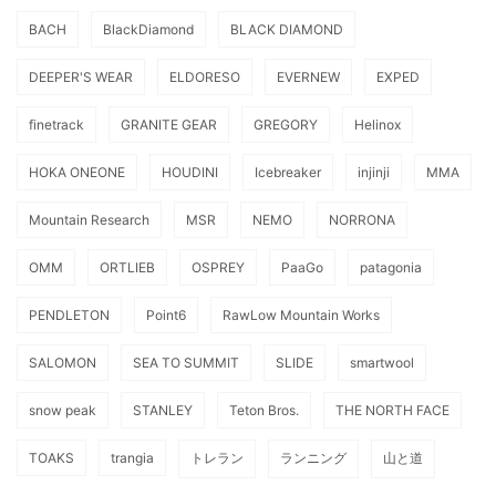
BACH
BlackDiamond
BLACK DIAMOND
DEEPER'S WEAR
ELDORESO
EVERNEW
EXPED
finetrack
GRANITE GEAR
GREGORY
Helinox
HOKA ONEONE
HOUDINI
Icebreaker
injinji
MMA
Mountain Research
MSR
NEMO
NORRONA
OMM
ORTLIEB
OSPREY
PaaGo
patagonia
PENDLETON
Point6
RawLow Mountain Works
SALOMON
SEA TO SUMMIT
SLIDE
smartwool
snow peak
STANLEY
Teton Bros.
THE NORTH FACE
TOAKS
trangia
トレラン
ランニング
山と道