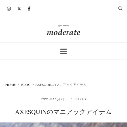
コ
ン
テ
ン
ホ
ツ
ー
へ
ム
ス
キ
ッ
プ
HOME
>
BLOG
>
AXESQUINのマニアックアイテム
2021年11月9日
BLOG
AXESQUINのマニアックアイテム