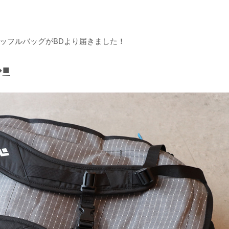
ッフルバッグがBDより届きました！
→
■