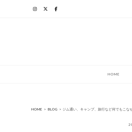
コ
ン
テ
ン
ツ
へ
ス
キ
ッ
HOME
プ
HOME
>
BLOG
>
ジム通い、キャンプ、旅行など何でもこなせ
2