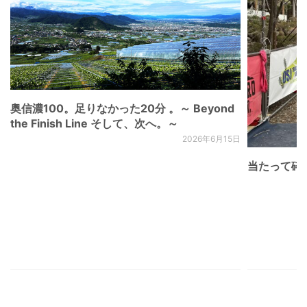
奥信濃100。足りなかった20分 。～ Beyond
the Finish Line そして、次へ。～
2026年6月15日
当たって砕け