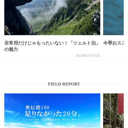
非常用だけじゃもったいない！「ツェルト泊」
今季おススメベ
の魅力
2026年7月31日
FIELD REPORT