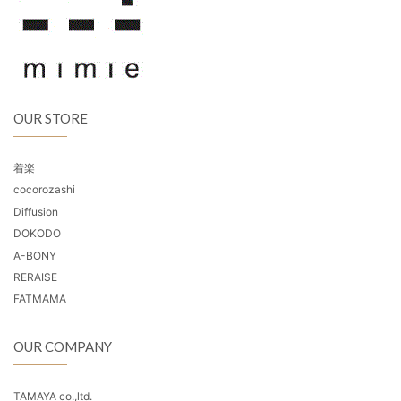
OUR STORE
着楽
cocorozashi
Diffusion
DOKODO
A-BONY
RERAISE
FATMAMA
OUR COMPANY
TAMAYA co.,ltd.