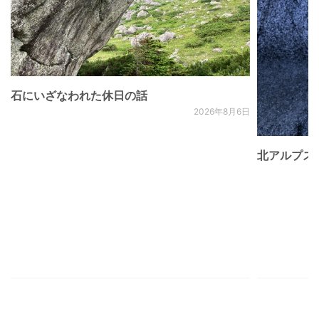
石にいざなわれた休日の話
2026年8月6日
北アルプス