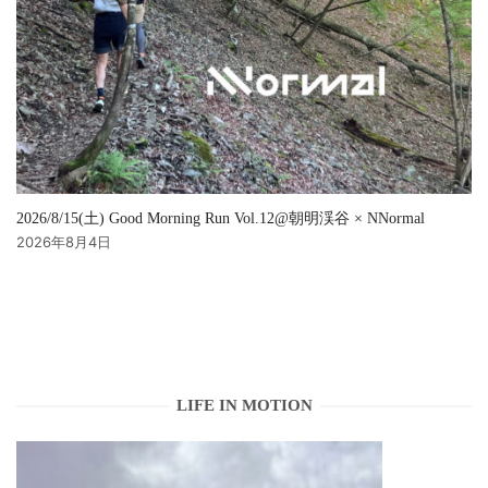
2026/8/15(土) Good Morning Run Vol.12@朝明渓谷 × NNormal
2026年8月4日
LIFE IN MOTION