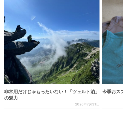
非常用だけじゃもったいない！「ツェルト泊」
今季おススメベ
の魅力
2026年7月31日