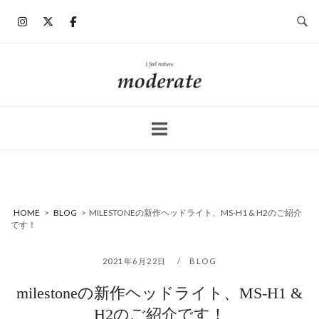
コ
ン
テ
ン
ホ
ツ
ー
へ
ム
ス
キ
ッ
プ
HOME
>
BLOG
>
MILESTONEの新作ヘッドライト、MS-H1 & H2のご紹介
です！
2021年6月22日
BLOG
milestoneの新作ヘッドライト、MS-H1 &
H2のご紹介です！