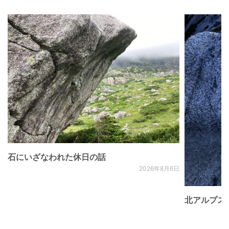
石にいざなわれた休日の話
2026年8月6日
北アルプス