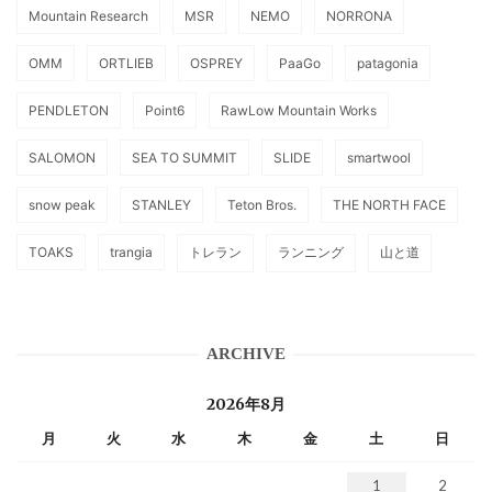
Mountain Research
MSR
NEMO
NORRONA
OMM
ORTLIEB
OSPREY
PaaGo
patagonia
PENDLETON
Point6
RawLow Mountain Works
SALOMON
SEA TO SUMMIT
SLIDE
smartwool
snow peak
STANLEY
Teton Bros.
THE NORTH FACE
TOAKS
trangia
トレラン
ランニング
山と道
ARCHIVE
2026年8月
月
火
水
木
金
土
日
1
2