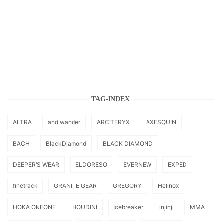
TAG-INDEX
ALTRA
and wander
ARC'TERYX
AXESQUIN
BACH
BlackDiamond
BLACK DIAMOND
DEEPER'S WEAR
ELDORESO
EVERNEW
EXPED
finetrack
GRANITE GEAR
GREGORY
Helinox
HOKA ONEONE
HOUDINI
Icebreaker
injinji
MMA