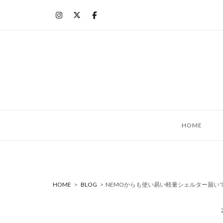
コ
ン
テ
ン
ツ
へ
ス
キ
ッ
HOME
プ
HOME
>
BLOG
>
NEMOからも使い易い軽量シェルター届い