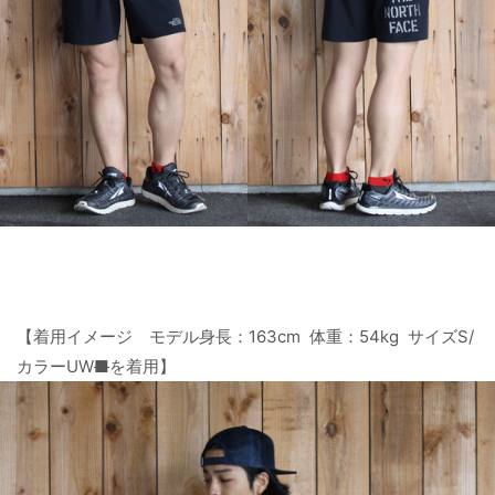
【着用イメージ モデル身長：163cm 体重：54kg サイズS/
カラーUW
■
を着用】