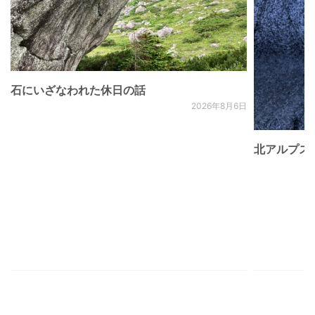
石にいざなわれた休日の話
2026年8月6日
北アルプス