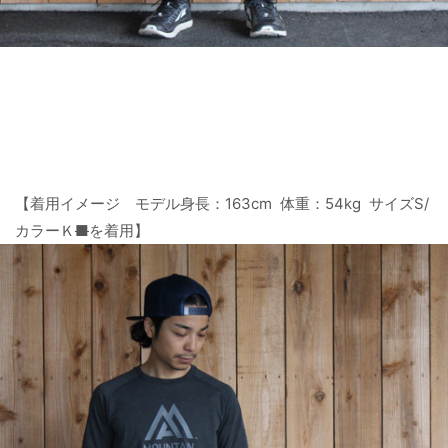
【着用イメージ モデル身長：163cm 体重：54kg サイズS/
カラーＫ
■
を着用】