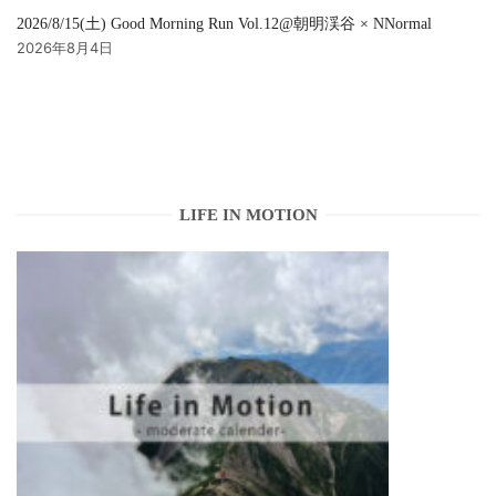
2026/8/15(土) Good Morning Run Vol.12@朝明渓谷 × NNormal
2026年8月4日
LIFE IN MOTION