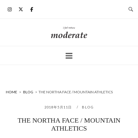
コ
ン
テ
ン
ホ
ツ
ー
へ
ム
ス
キ
ッ
プ
HOME
>
BLOG
>
THE NORTHA FACE / MOUNTAIN ATHLETICS
2018年5月11日
BLOG
THE NORTHA FACE / MOUNTAIN
ATHLETICS