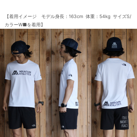
【着用イメージ モデル身長：163cm 体重：54kg サイズS/
カラーW
■
を着用】