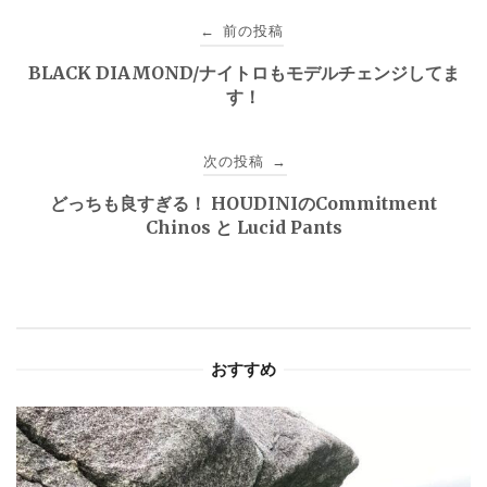
投
前の投稿
←
稿
BLACK DIAMOND/ナイトロもモデルチェンジしてま
す！
ナ
ビ
次の投稿
→
ゲ
どっちも良すぎる！ HOUDINIのCommitment
Chinos と Lucid Pants
ー
シ
ョ
おすすめ
ン