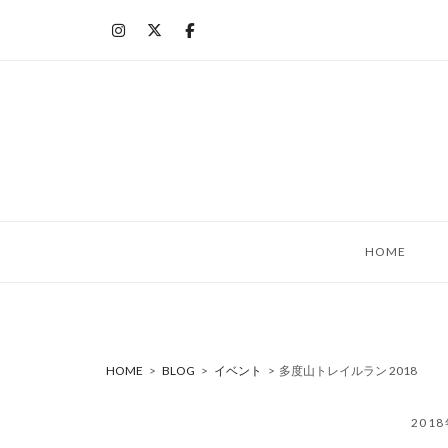
コ
ン
テ
ン
ツ
へ
ス
キ
ッ
HOME
プ
HOME
>
BLOG
>
イベント
>
多度山トレイルラン 2018
201