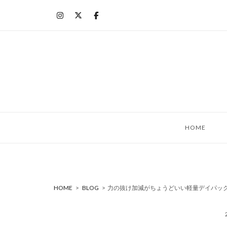
コ
ン
テ
ン
ツ
へ
ス
キ
ッ
HOME
プ
HOME
>
BLOG
>
力の抜け加減がちょうどいい軽量デイパック