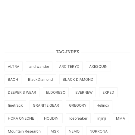
TAG-INDEX
ALTRA
and wander
ARC'TERYX
AXESQUIN
BACH
BlackDiamond
BLACK DIAMOND
DEEPER'S WEAR
ELDORESO
EVERNEW
EXPED
finetrack
GRANITE GEAR
GREGORY
Helinox
HOKA ONEONE
HOUDINI
Icebreaker
injinji
MMA
Mountain Research
MSR
NEMO
NORRONA