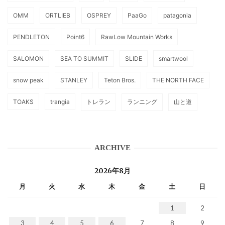
OMM
ORTLIEB
OSPREY
PaaGo
patagonia
PENDLETON
Point6
RawLow Mountain Works
SALOMON
SEA TO SUMMIT
SLIDE
smartwool
snow peak
STANLEY
Teton Bros.
THE NORTH FACE
TOAKS
trangia
トレラン
ランニング
山と道
ARCHIVE
2026年8月
月
火
水
木
金
土
日
1
2
3
4
5
6
7
8
9