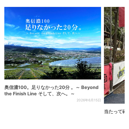
奥信濃100。足りなかった20分 。～ Beyond
the Finish Line そして、次へ。～
2026年6月15日
当たって砕け