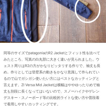
同等のサイズでpatagoniaのR2 Jacketとフィット性を比べて
みたところ、写真の白丸部に大きく違いが見られました。ウ
ェスト周りはR2の方がかなりピッタリする作りで、袖丈も長
め。作りとしては登壁系の動きをかなり意識して作られてい
るので山でガシガシ使いたい方にはベストなカッティングと
言えます。ZI Versa Mid Jacketは横幅はややゆったりめで袖
丈も別段に長くなってはいないので、スノーハイクやゲレン
デスキー・スノーボード等の比較的ライトな使い方や普段着
で着用しやすいカッティングです。