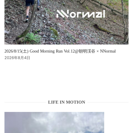
2026/8/15(土) Good Morning Run Vol.12@朝明渓谷 × NNormal
2026年8月4日
LIFE IN MOTION