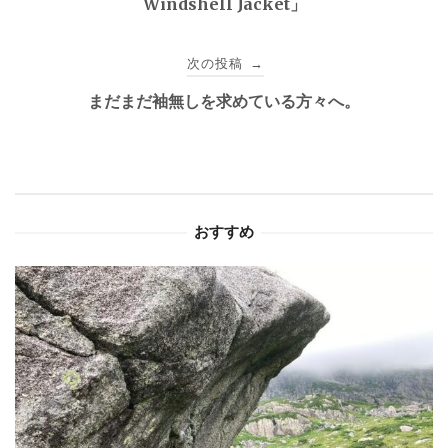
Windshell Jacket」
ナ
ビ
次の投稿
→
ゲ
まだまだ袖無しを求めている方々へ。
ー
シ
ョ
おすすめ
ン