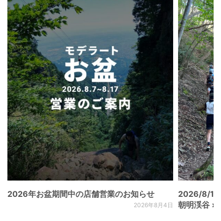
2026年お盆期間中の店舗営業のお知らせ
2026/8/15
朝明渓谷 × N
2026年8月4日