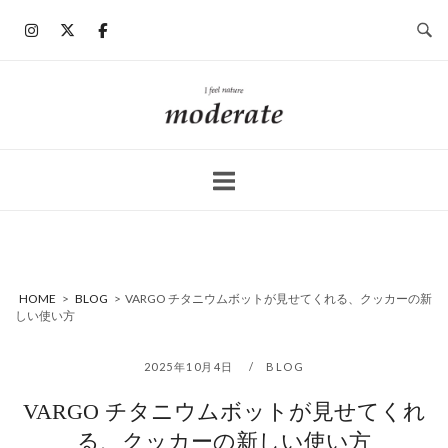
コ
ン
テ
ン
ホ
ツ
ー
へ
ム
ス
キ
ッ
プ
HOME
>
BLOG
>
VARGO チタニウムボットが見せてくれる、クッカーの新
しい使い方
2025年10月4日
BLOG
VARGO チタニウムボットが見せてくれ
る、クッカーの新しい使い方