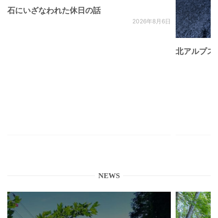
石にいざなわれた休日の話
2026年8月6日
北アルプス
NEWS