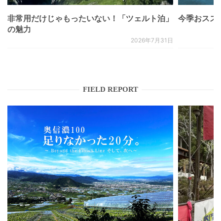
非常用だけじゃもったいない！「ツェルト泊」
今季おススメベ
の魅力
2026年7月31日
FIELD REPORT