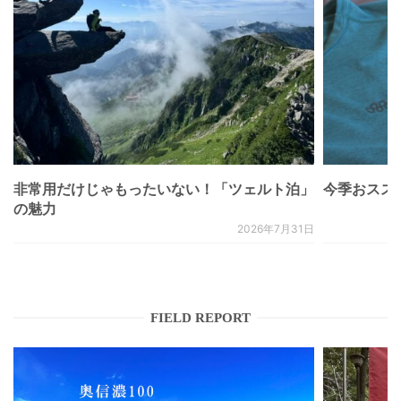
非常用だけじゃもったいない！「ツェルト泊」
今季おススメベ
の魅力
2026年7月31日
FIELD REPORT