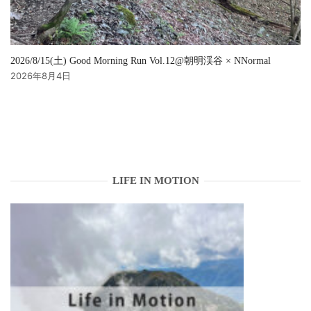
2026/8/15(土) Good Morning Run Vol.12@朝明渓谷 × NNormal
2026年8月4日
LIFE IN MOTION