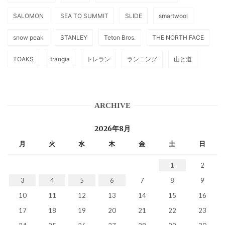
SALOMON
SEA TO SUMMIT
SLIDE
smartwool
snow peak
STANLEY
Teton Bros.
THE NORTH FACE
TOAKS
trangia
トレラン
ランニング
山と道
ARCHIVE
2026年8月
月
火
水
木
金
土
日
1
2
3
4
5
6
7
8
9
10
11
12
13
14
15
16
17
18
19
20
21
22
23