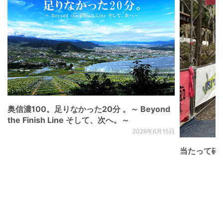
奥信濃100。足りなかった20分 。～ Beyond
the Finish Line そして、次へ。～
2026年6月15日
当たって砕け