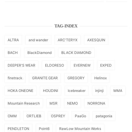
TAG-INDEX
ALTRA
and wander
ARC'TERYX
AXESQUIN
BACH
BlackDiamond
BLACK DIAMOND
DEEPER'S WEAR
ELDORESO
EVERNEW
EXPED
finetrack
GRANITE GEAR
GREGORY
Helinox
HOKA ONEONE
HOUDINI
Icebreaker
injinji
MMA
Mountain Research
MSR
NEMO
NORRONA
OMM
ORTLIEB
OSPREY
PaaGo
patagonia
PENDLETON
Point6
RawLow Mountain Works