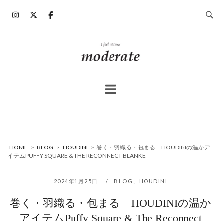
コ
ン
テ
ン
ホ
ツ
ー
へ
ム
ス
キ
ッ
プ
HOME
>
BLOG
>
HOUDINI
>
巻く・羽織る・包まる HOUDINIの温かア
イテムPUFFY SQUARE & THE RECONNECT BLANKET
2024年1月25日
BLOG
、
HOUDINI
巻く・羽織る・包まる HOUDINIの温か
アイテムPuffy Square & The Reconnect