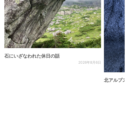
石にいざなわれた休日の話
2026年8月6日
北アルプス