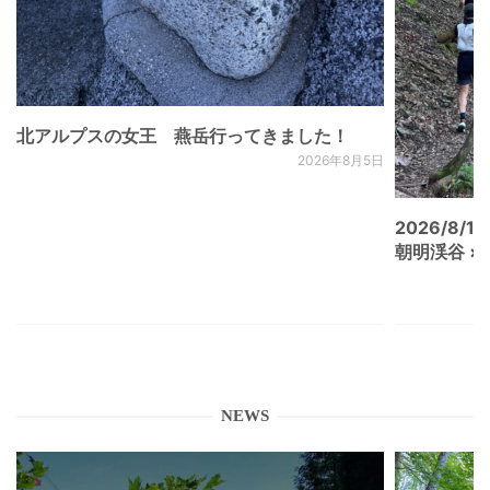
北アルプスの女王 燕岳行ってきました！
2026年8月5日
2026/8/15
朝明渓谷 × N
NEWS