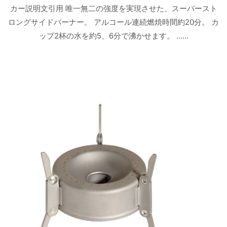
カー説明文引用 唯一無二の強度を実現させた、スーパースト
ロングサイドバーナー。 アルコール連続燃焼時間約20分。 カ
ップ2杯の水を約5、6分で沸かせます。 …...