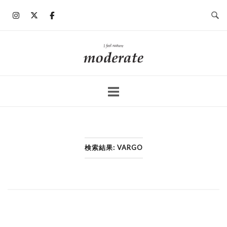
コ
ン
テ
ン
ホ
ツ
ー
へ
ム
ス
キ
ッ
プ
検索結果: VARGO