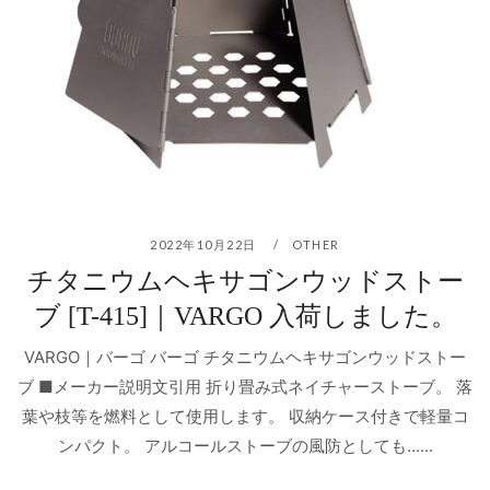
2022年10月22日
OTHER
チタニウムヘキサゴンウッドストー
ブ [T-415]｜VARGO 入荷しました。
VARGO｜バーゴ バーゴ チタニウムヘキサゴンウッドストー
ブ ■メーカー説明文引用 折り畳み式ネイチャーストーブ。 落
葉や枝等を燃料として使用します。 収納ケース付きで軽量コ
ンパクト。 アルコールストーブの風防としても…...