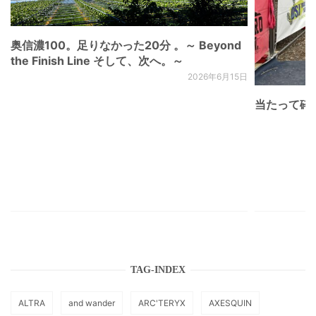
奥信濃100。足りなかった20分 。～ Beyond
the Finish Line そして、次へ。～
2026年6月15日
当たって砕け
TAG-INDEX
ALTRA
and wander
ARC'TERYX
AXESQUIN