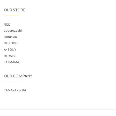
OUR STORE
着楽
cocorozashi
Diffusion
DOKODO
A-BONY
RERAISE
FATMAMA
OUR COMPANY
TAMAYA co.,ltd.