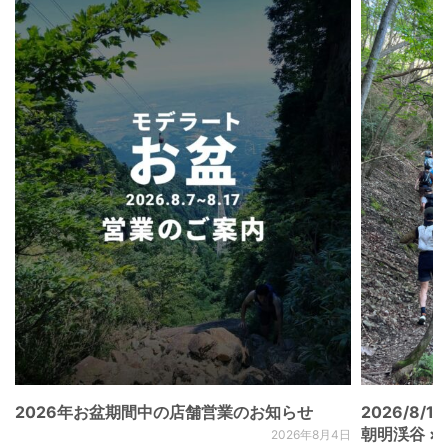
2026年お盆期間中の店舗営業のお知らせ
2026/8/15
朝明渓谷 × N
2026年8月4日