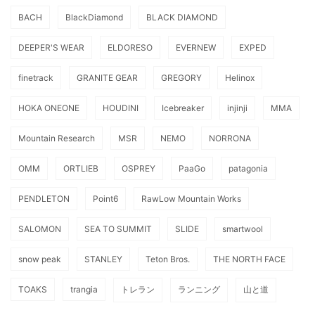
BACH
BlackDiamond
BLACK DIAMOND
DEEPER'S WEAR
ELDORESO
EVERNEW
EXPED
finetrack
GRANITE GEAR
GREGORY
Helinox
HOKA ONEONE
HOUDINI
Icebreaker
injinji
MMA
Mountain Research
MSR
NEMO
NORRONA
OMM
ORTLIEB
OSPREY
PaaGo
patagonia
PENDLETON
Point6
RawLow Mountain Works
SALOMON
SEA TO SUMMIT
SLIDE
smartwool
snow peak
STANLEY
Teton Bros.
THE NORTH FACE
TOAKS
trangia
トレラン
ランニング
山と道