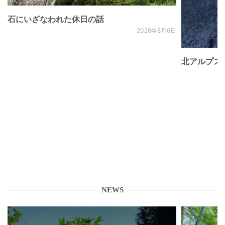
石にいざなわれた休日の話
2026年8月6日
北アルプス
NEWS