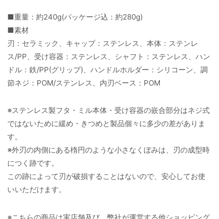
■重量：約240g(パッケージ込：約280g)
■素材
刃：セラミック、キャップ：ステンレス、本体：ステンレ
ス/PP、受け容器：ステンレス、シャフト：ステンレス、ハン
ドル：鉄/PP(グリップ)、ハンドルホルダー：シリコーン、調
節ネジ：POM/ステンレス、内刃ベース：POM
※ステンレス製フタ・ミル本体・受け容器の嵌合部分はネジ式
ではないために緩め・きつめと製品個々に多少の差がありま
す。
※外刃の内側にある楕円のような小さなくぼみは、刃の成型時
につく跡です。
この跡によって刃が破損することはないので、安心してお使
いいただけます。
※こちらの商品は実店舗及び、弊社が運営する他ショッピング