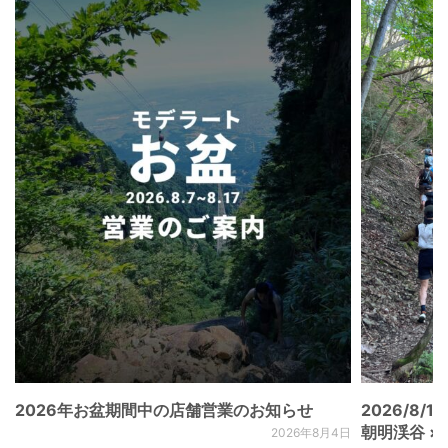
2026年お盆期間中の店舗営業のお知らせ
2026/8/15
朝明渓谷 × N
2026年8月4日