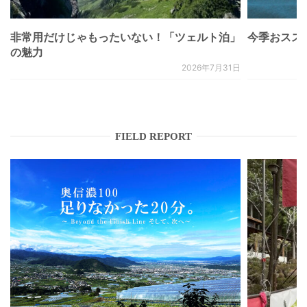
非常用だけじゃもったいない！「ツェルト泊」
今季おススメベ
の魅力
2026年7月31日
FIELD REPORT