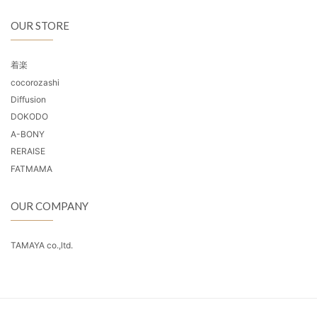
OUR STORE
着楽
cocorozashi
Diffusion
DOKODO
A-BONY
RERAISE
FATMAMA
OUR COMPANY
TAMAYA co.,ltd.