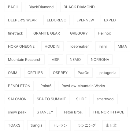
BACH
BlackDiamond
BLACK DIAMOND
DEEPER'S WEAR
ELDORESO
EVERNEW
EXPED
finetrack
GRANITE GEAR
GREGORY
Helinox
HOKA ONEONE
HOUDINI
Icebreaker
injinji
MMA
Mountain Research
MSR
NEMO
NORRONA
OMM
ORTLIEB
OSPREY
PaaGo
patagonia
PENDLETON
Point6
RawLow Mountain Works
SALOMON
SEA TO SUMMIT
SLIDE
smartwool
snow peak
STANLEY
Teton Bros.
THE NORTH FACE
TOAKS
trangia
トレラン
ランニング
山と道