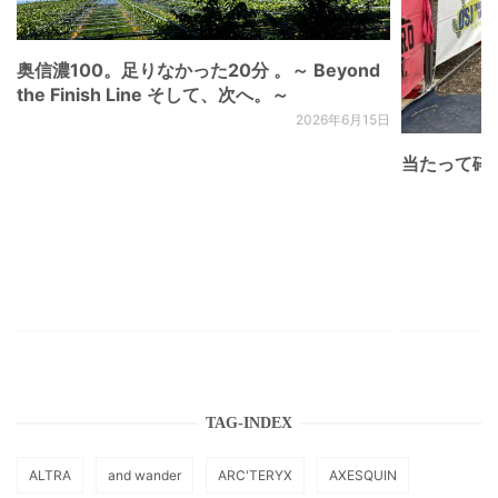
奥信濃100。足りなかった20分 。～ Beyond
the Finish Line そして、次へ。～
2026年6月15日
当たって砕け
TAG-INDEX
ALTRA
and wander
ARC'TERYX
AXESQUIN