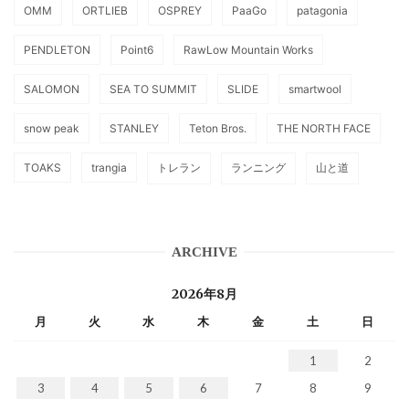
OMM
ORTLIEB
OSPREY
PaaGo
patagonia
PENDLETON
Point6
RawLow Mountain Works
SALOMON
SEA TO SUMMIT
SLIDE
smartwool
snow peak
STANLEY
Teton Bros.
THE NORTH FACE
TOAKS
trangia
トレラン
ランニング
山と道
ARCHIVE
2026年8月
月
火
水
木
金
土
日
1
2
3
4
5
6
7
8
9