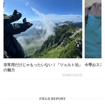
非常用だけじゃもったいない！「ツェルト泊」
今季おススメベ
の魅力
2026年7月31日
FIELD REPORT