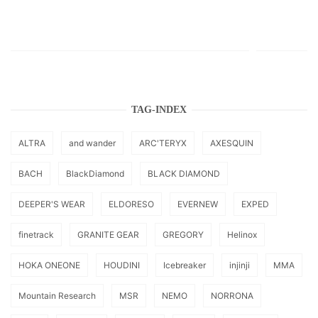
TAG-INDEX
ALTRA
and wander
ARC'TERYX
AXESQUIN
BACH
BlackDiamond
BLACK DIAMOND
DEEPER'S WEAR
ELDORESO
EVERNEW
EXPED
finetrack
GRANITE GEAR
GREGORY
Helinox
HOKA ONEONE
HOUDINI
Icebreaker
injinji
MMA
Mountain Research
MSR
NEMO
NORRONA