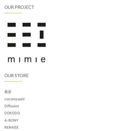
OUR PROJECT
OUR STORE
着楽
cocorozashi
Diffusion
DOKODO
A-BONY
RERAISE