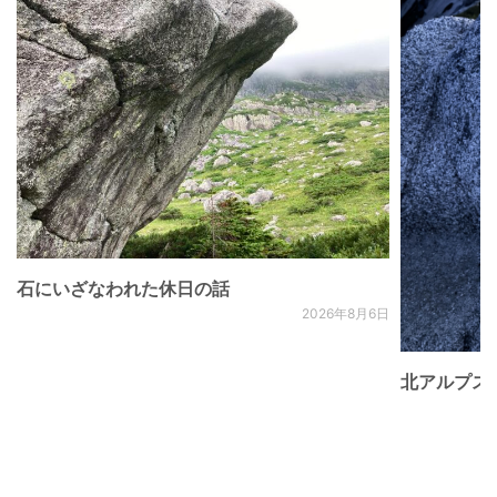
石にいざなわれた休日の話
2026年8月6日
北アルプス