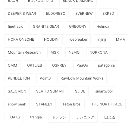
BACH
BlackDiamond
BLACK DIAMOND
DEEPER'S WEAR
ELDORESO
EVERNEW
EXPED
finetrack
GRANITE GEAR
GREGORY
Helinox
HOKA ONEONE
HOUDINI
Icebreaker
injinji
MMA
Mountain Research
MSR
NEMO
NORRONA
OMM
ORTLIEB
OSPREY
PaaGo
patagonia
PENDLETON
Point6
RawLow Mountain Works
SALOMON
SEA TO SUMMIT
SLIDE
smartwool
snow peak
STANLEY
Teton Bros.
THE NORTH FACE
TOAKS
trangia
トレラン
ランニング
山と道