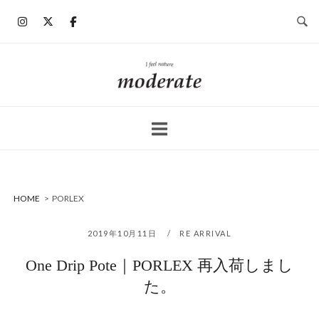
コ
ン
テ
ン
ホ
ツ
ー
へ
ム
ス
キ
ッ
プ
HOME
>
PORLEX
2019年10月11日
RE ARRIVAL
One Drip Pote｜PORLEX 再入荷しまし
た。