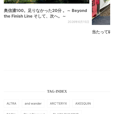
奥信濃100。足りなかった20分 。～ Beyond
the Finish Line そして、次へ。～
2026年6月15日
当たって砕け
TAG-INDEX
ALTRA
and wander
ARC'TERYX
AXESQUIN