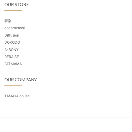
OUR STORE
着楽
cocorozashi
Diffusion
DOKODO
A-BONY
RERAISE
FATMAMA
OUR COMPANY
TAMAYA co.,ltd.