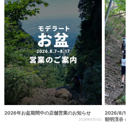
2026年お盆期間中の店舗営業のお知らせ
2026/8/15
朝明渓谷 × N
2026年8月4日