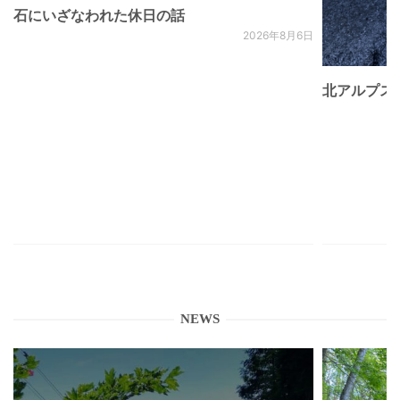
石にいざなわれた休日の話
2026年8月6日
北アルプス
NEWS