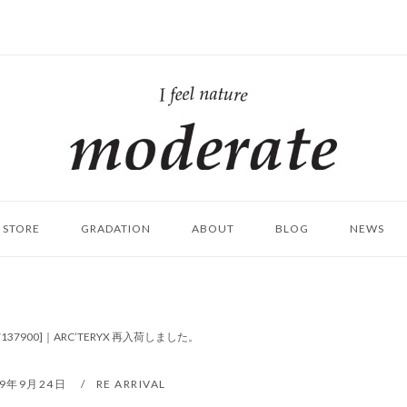
ホ
ー
ム
STORE
GRADATION
ABOUT
BLOG
NEWS
][L07137900]｜ARC’TERYX 再入荷しました。
19年9月24日
RE ARRIVAL