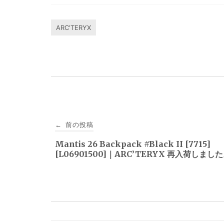
ARC'TERYX
投
前の投稿
←
稿
Mantis 26 Backpack #Black II [7715]
[L06901500]｜ARC’TERYX 再入荷しまし
ナ
ビ
ゲ
ー