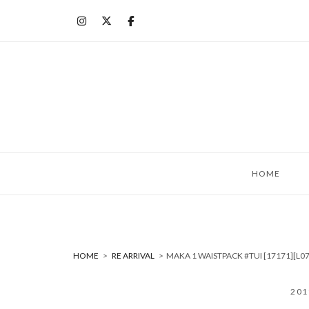
コ
ン
テ
ン
ツ
へ
ス
キ
ッ
HOME
プ
HOME
>
RE ARRIVAL
>
MAKA 1 WAISTPACK #TUI [17171
20