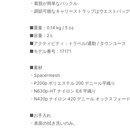
・着脱が簡単なバックル
・調節可能なキャリーストラップはウエストバッグ
■重量：0.14 kg / 5 oz
■容量：2 L
■アクティビティ：トラベル/通勤 / タウンユース
■モデル番号：17171
■素材
・Spacermesh
・P200p ポリエステル 200 デニール平織り
・N630p-HT ナイロン 6,6 平織り
・N420p ナイロン 420 デニール オックスフォー
■お手入れ
・表面の拭き洗いのみ。