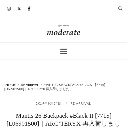
コ
ン
テ
ン
ホ
ツ
ー
へ
ム
ス
キ
ッ
プ
HOME
>
RE ARRIVAL
>
MANTIS 26 BACKPACK #BLACK II [7715]
[L06901500]｜ARC’TERYX 再入荷しました。
2019年9月24日
RE ARRIVAL
Mantis 26 Backpack #Black II [7715]
[L06901500]｜ARC’TERYX 再入荷しまし