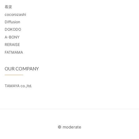
着楽
cocorozashi
Diffusion
DOKODO
A-BONY
RERAISE
FATMAMA
OUR COMPANY
TAMAYA co.,ltd.
© moderate