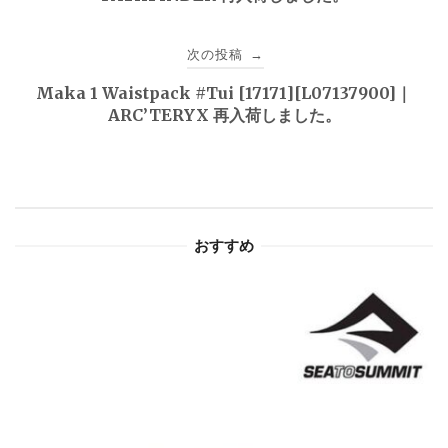
ナ
ビ
次の投稿
→
ゲ
Maka 1 Waistpack #Tui [17171][L07137900]｜
ARC’TERYX 再入荷しました。
ー
シ
ョ
おすすめ
ン