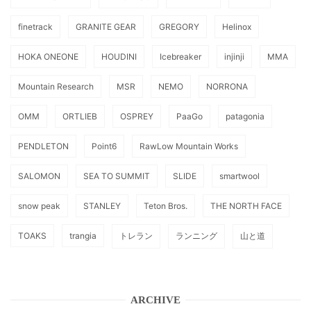
finetrack
GRANITE GEAR
GREGORY
Helinox
HOKA ONEONE
HOUDINI
Icebreaker
injinji
MMA
Mountain Research
MSR
NEMO
NORRONA
OMM
ORTLIEB
OSPREY
PaaGo
patagonia
PENDLETON
Point6
RawLow Mountain Works
SALOMON
SEA TO SUMMIT
SLIDE
smartwool
snow peak
STANLEY
Teton Bros.
THE NORTH FACE
TOAKS
trangia
トレラン
ランニング
山と道
ARCHIVE