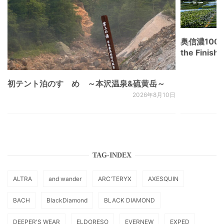
奥信濃100
the Fini
初テント泊のすゝめ ～本沢温泉&硫黄岳～
2026年8月10日
TAG-INDEX
ALTRA
and wander
ARC'TERYX
AXESQUIN
BACH
BlackDiamond
BLACK DIAMOND
DEEPER'S WEAR
ELDORESO
EVERNEW
EXPED