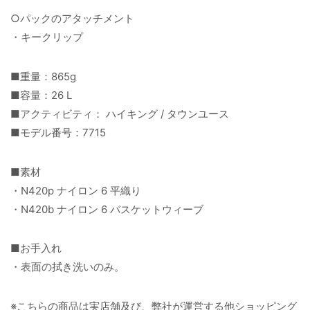
○パックのアタッチメント
・キークリップ
■重量：865g
■容量：26 L
■アクティビティ： ハイキング / タウンユース
■モデル番号：7715
■素材
・N420p ナイロン 6 平織り
・N420b ナイロン 6 バスケットウィーブ
■お手入れ
・表面の拭き洗いのみ。
※こちらの商品は実店舗及び、弊社が運営する他ショッピング