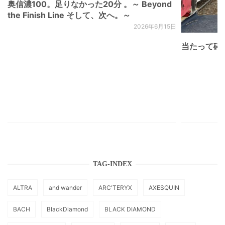
奥信濃100。足りなかった20分 。～ Beyond
the Finish Line そして、次へ。～
2026年6月15日
当たって砕け
TAG-INDEX
ALTRA
and wander
ARC'TERYX
AXESQUIN
BACH
BlackDiamond
BLACK DIAMOND