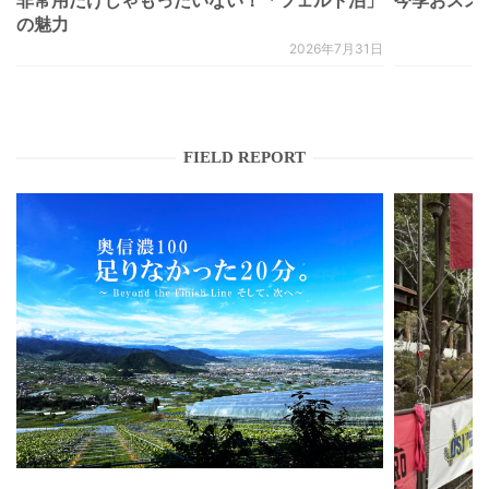
非常用だけじゃもったいない！「ツェルト泊」
今季おススメベ
の魅力
2026年7月31日
FIELD REPORT