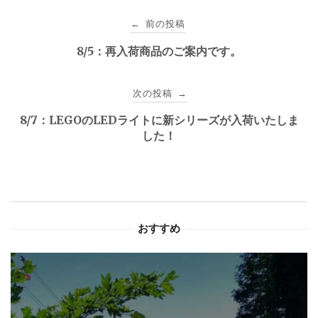
投
前の投稿
←
稿
8/5：再入荷商品のご案内です。
ナ
次の投稿
→
ビ
8/7：LEGOのLEDライトに新シリーズが入荷いたしま
ゲ
した！
ー
シ
ョ
おすすめ
ン