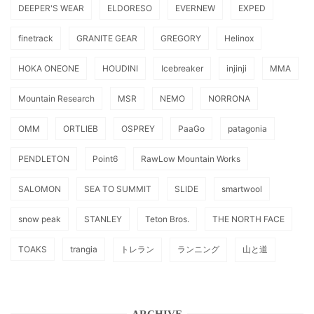
DEEPER'S WEAR
ELDORESO
EVERNEW
EXPED
finetrack
GRANITE GEAR
GREGORY
Helinox
HOKA ONEONE
HOUDINI
Icebreaker
injinji
MMA
Mountain Research
MSR
NEMO
NORRONA
OMM
ORTLIEB
OSPREY
PaaGo
patagonia
PENDLETON
Point6
RawLow Mountain Works
SALOMON
SEA TO SUMMIT
SLIDE
smartwool
snow peak
STANLEY
Teton Bros.
THE NORTH FACE
TOAKS
trangia
トレラン
ランニング
山と道
ARCHIVE