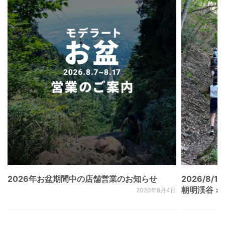
2026年お盆期間中の店舗営業のお知らせ
2026/8/15
朝明渓谷 × N
2026年8月4日