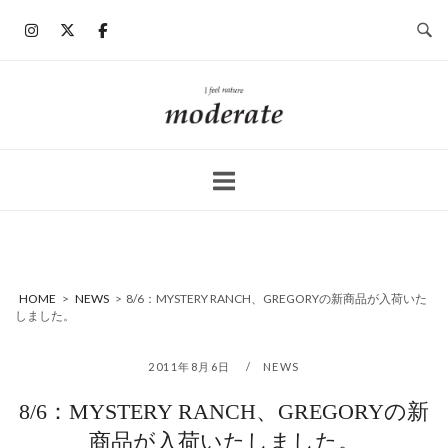
コ
ン
テ
ン
ホ
ツ
ー
へ
ム
ス
キ
ッ
プ
HOME
>
NEWS
>
8/6：MYSTERY RANCH、GREGORYの新商品が入荷いた
しました。
2011年8月6日
NEWS
8/6：MYSTERY RANCH、GREGORYの新
商品が入荷いたしました。