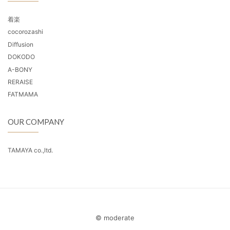
着楽
cocorozashi
Diffusion
DOKODO
A-BONY
RERAISE
FATMAMA
OUR COMPANY
TAMAYA co.,ltd.
© moderate