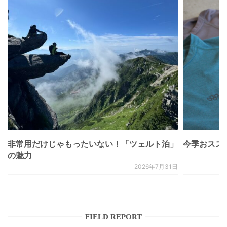
非常用だけじゃもったいない！「ツェルト泊」
今季おススメベ
の魅力
2026年7月31日
FIELD REPORT