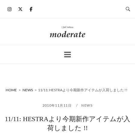
コ
ン
テ
ン
ホ
ツ
ー
へ
ム
ス
キ
ッ
プ
HOME
>
NEWS
>
11/11: HESTRAより今期新作アイテムが入荷しました !!
2010年11月11日
NEWS
11/11: HESTRAより今期新作アイテムが入
荷しました !!