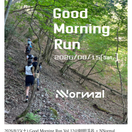
2026/8/15(土) Good Morning Run Vol.12@朝明渓谷 × NNormal