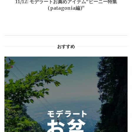
11/12: モデラートお薦めアイテム“ビーニー特集
(patagonia編)”
ー
シ
ョ
おすすめ
ン