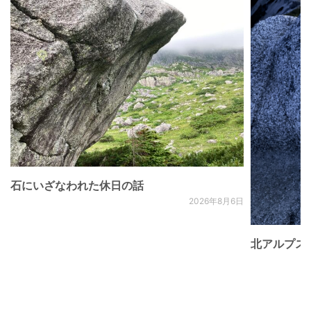
石にいざなわれた休日の話
2026年8月6日
北アルプス