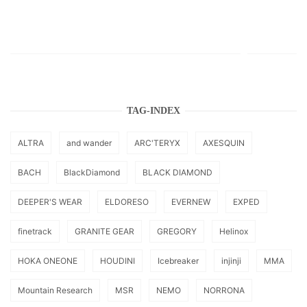
TAG-INDEX
ALTRA
and wander
ARC'TERYX
AXESQUIN
BACH
BlackDiamond
BLACK DIAMOND
DEEPER'S WEAR
ELDORESO
EVERNEW
EXPED
finetrack
GRANITE GEAR
GREGORY
Helinox
HOKA ONEONE
HOUDINI
Icebreaker
injinji
MMA
Mountain Research
MSR
NEMO
NORRONA