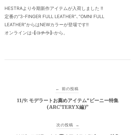
HESTRAより今期新作アイテムが入荷しました !!
定番の“3-FINGER FULL LEATHER”､“OMNI FULL
LEATHER”からはNEWカラーが登場です!!
オンラインは
【コチラ】
から。
投
前の投稿
←
稿
11/9: モデラートお薦めアイテム“ビーニー特集
(ARC'TERYX編)”
ナ
ビ
次の投稿
→
ゲ