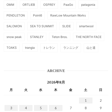
OMM
ORTLIEB
OSPREY
PaaGo
patagonia
PENDLETON
Point6
RawLow Mountain Works
SALOMON
SEA TO SUMMIT
SLIDE
smartwool
snow peak
STANLEY
Teton Bros.
THE NORTH FACE
TOAKS
trangia
トレラン
ランニング
山と道
ARCHIVE
2026年8月
月
火
水
木
金
土
日
1
2
3
4
5
6
7
8
9