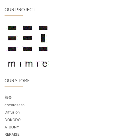
OUR PROJECT
OUR STORE
着楽
cocorozashi
Diffusion
DOKODO
A-BONY
RERAISE