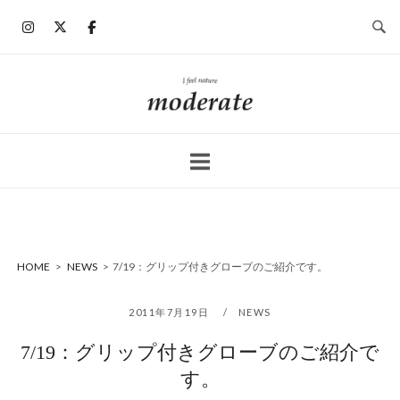
コ
ン
テ
ン
ホ
ツ
ー
へ
ム
ス
キ
ッ
プ
HOME
>
NEWS
>
7/19：グリップ付きグローブのご紹介です。
2011年7月19日
NEWS
7/19：グリップ付きグローブのご紹介で
す。