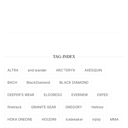
TAG-INDEX
ALTRA
and wander
ARC'TERYX
AXESQUIN
BACH
BlackDiamond
BLACK DIAMOND
DEEPER'S WEAR
ELDORESO
EVERNEW
EXPED
finetrack
GRANITE GEAR
GREGORY
Helinox
HOKA ONEONE
HOUDINI
Icebreaker
injinji
MMA