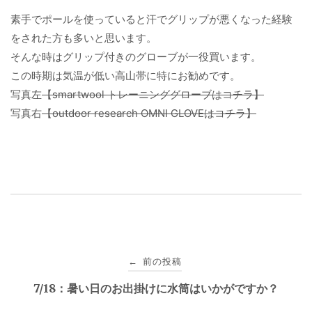
素手でポールを使っていると汗でグリップが悪くなった経験
をされた方も多いと思います。
そんな時はグリップ付きのグローブが一役買います。
この時期は気温が低い高山帯に特にお勧めです。
写真左
【smartwool トレーニンググローブはコチラ】
写真右
【outdoor research OMNI GLOVEはコチラ】
投
前の投稿
←
稿
7/18：暑い日のお出掛けに水筒はいかがですか？
ナ