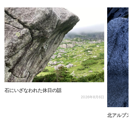
石にいざなわれた休日の話
2026年8月6日
北アルプス