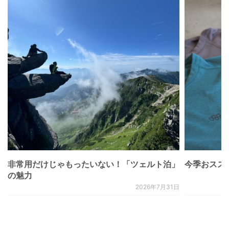
非常用だけじゃもったいない！「ツェルト泊」
今季おススメベ
の魅力
2026年7月31日