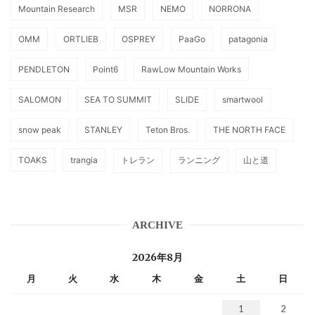
Mountain Research
MSR
NEMO
NORRONA
OMM
ORTLIEB
OSPREY
PaaGo
patagonia
PENDLETON
Point6
RawLow Mountain Works
SALOMON
SEA TO SUMMIT
SLIDE
smartwool
snow peak
STANLEY
Teton Bros.
THE NORTH FACE
TOAKS
trangia
トレラン
ランニング
山と道
ARCHIVE
2026年8月
月
火
水
木
金
土
日
1
2