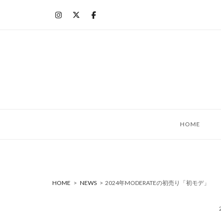
コ
ン
テ
ン
ツ
へ
ス
キ
ッ
HOME
プ
HOME
>
NEWS
>
2024年MODERATEの初売り「初モデ」