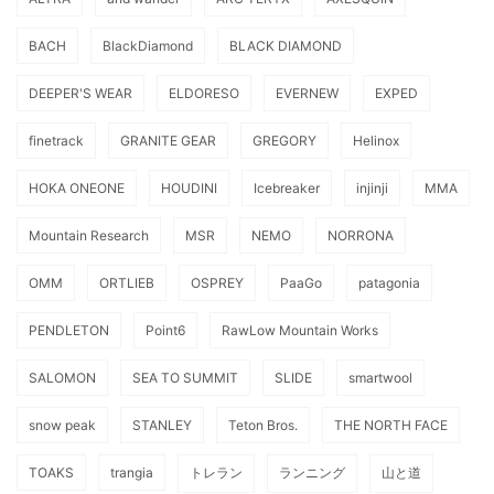
BACH
BlackDiamond
BLACK DIAMOND
DEEPER'S WEAR
ELDORESO
EVERNEW
EXPED
finetrack
GRANITE GEAR
GREGORY
Helinox
HOKA ONEONE
HOUDINI
Icebreaker
injinji
MMA
Mountain Research
MSR
NEMO
NORRONA
OMM
ORTLIEB
OSPREY
PaaGo
patagonia
PENDLETON
Point6
RawLow Mountain Works
SALOMON
SEA TO SUMMIT
SLIDE
smartwool
snow peak
STANLEY
Teton Bros.
THE NORTH FACE
TOAKS
trangia
トレラン
ランニング
山と道