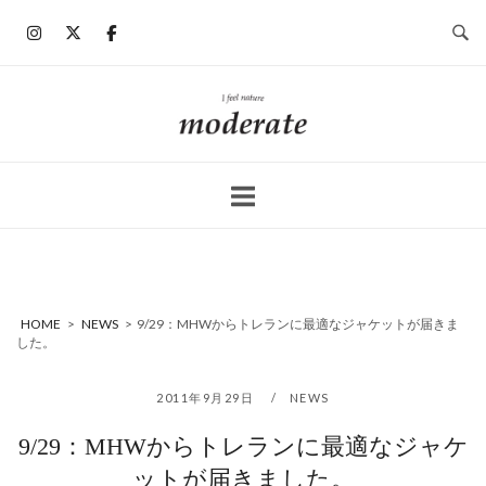
コ
ン
テ
ン
ホ
ツ
ー
へ
ム
ス
キ
ッ
プ
HOME
>
NEWS
>
9/29：MHWからトレランに最適なジャケットが届きま
した。
2011年9月29日
NEWS
9/29：MHWからトレランに最適なジャケ
ットが届きました。