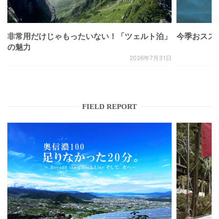
非常用だけじゃもったいない！「ツェルト泊」
今季おススメベ
の魅力
2026年7月31日
FIELD REPORT