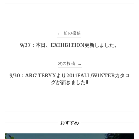
投
前の投稿
←
稿
9/27：本日、EXHIBITION更新しました。
ナ
次の投稿
→
ビ
9/30：ARC'TERYXより2011FALL/WINTERカタロ
ゲ
グが届きました!!
ー
シ
ョ
おすすめ
ン