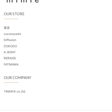
OUR STORE
着楽
cocorozashi
Diffusion
DOKODO
A-BONY
RERAISE
FATMAMA
OUR COMPANY
TAMAYA co.,ltd.