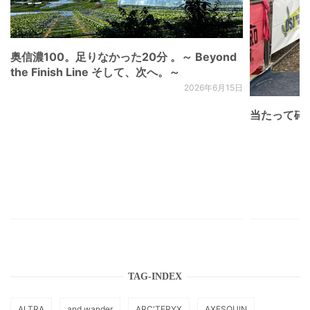
奥信濃100。足りなかった20分 。～ Beyond
the Finish Line そして、次へ。～
2026年6月15日
当たって砕け
TAG-INDEX
ALTRA
and wander
ARC'TERYX
AXESQUIN