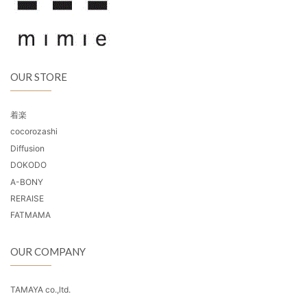
OUR STORE
着楽
cocorozashi
Diffusion
DOKODO
A-BONY
RERAISE
FATMAMA
OUR COMPANY
TAMAYA co.,ltd.