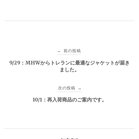
投
前の投稿
←
稿
9/29：MHWからトレランに最適なジャケットが届き
ました。
ナ
ビ
次の投稿
→
ゲ
10/1：再入荷商品のご案内です。
ー
シ
ョ