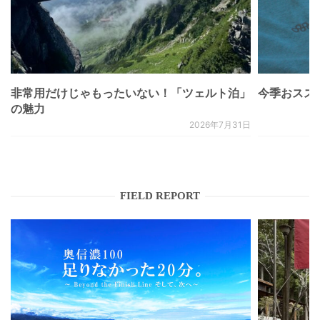
非常用だけじゃもったいない！「ツェルト泊」
今季おススメベ
の魅力
2026年7月31日
FIELD REPORT