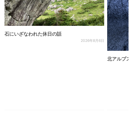
石にいざなわれた休日の話
2026年8月6日
北アルプス