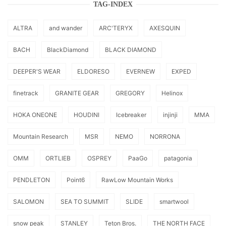
TAG-INDEX
ALTRA
and wander
ARC'TERYX
AXESQUIN
BACH
BlackDiamond
BLACK DIAMOND
DEEPER'S WEAR
ELDORESO
EVERNEW
EXPED
finetrack
GRANITE GEAR
GREGORY
Helinox
HOKA ONEONE
HOUDINI
Icebreaker
injinji
MMA
Mountain Research
MSR
NEMO
NORRONA
OMM
ORTLIEB
OSPREY
PaaGo
patagonia
PENDLETON
Point6
RawLow Mountain Works
SALOMON
SEA TO SUMMIT
SLIDE
smartwool
snow peak
STANLEY
Teton Bros.
THE NORTH FACE