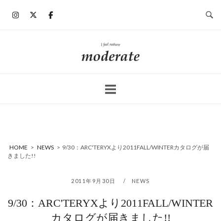
コ
ン
テ
ン
ホ
ツ
ー
へ
ム
ス
キ
ッ
プ
HOME
>
NEWS
>
9/30：ARC'TERYXより2011FALL/WINTERカタログが届
きました!!
2011年9月30日
NEWS
9/30：ARC'TERYXより2011FALL/WINTER
カタログが届きました!!