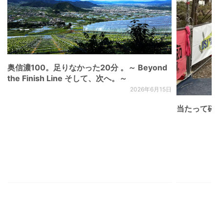
奥信濃100。足りなかった20分 。～ Beyond
the Finish Line そして、次へ。～
2026年6月15日
当たって砕け