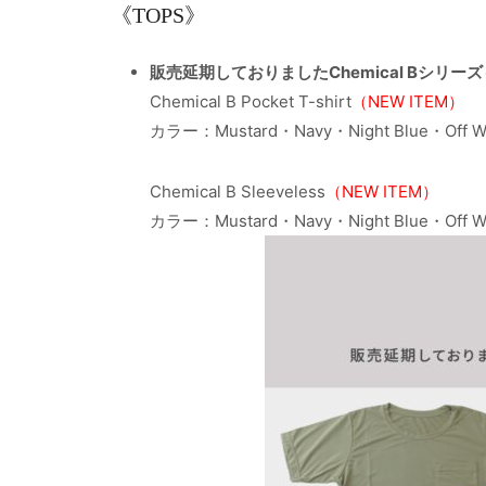
《TOPS》
販売延期しておりましたChemical Bシリ
Chemical B Pocket T-shirt
（NEW ITEM）
カラー：Mustard・Navy・Night Blue・Off Wh
Chemical B Sleeveless
（NEW ITEM）
カラー：Mustard・Navy・Night Blue・Off Wh