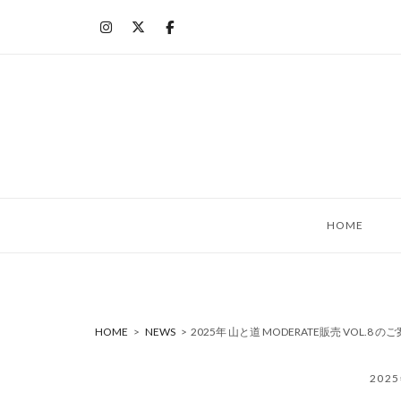
コ
ン
テ
ン
ツ
へ
ス
キ
ッ
HOME
プ
HOME
>
NEWS
>
2025年 山と道 MODERATE販売 VOL.8 の
202