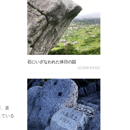
石にいざなわれた休日の話
2026年8月6日
が、基
している