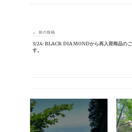
投
前の投稿
←
稿
3/24: BLACK DIAMONDから再入荷商品の
す。
ナ
ビ
ゲ
ー
シ
ョ
ン