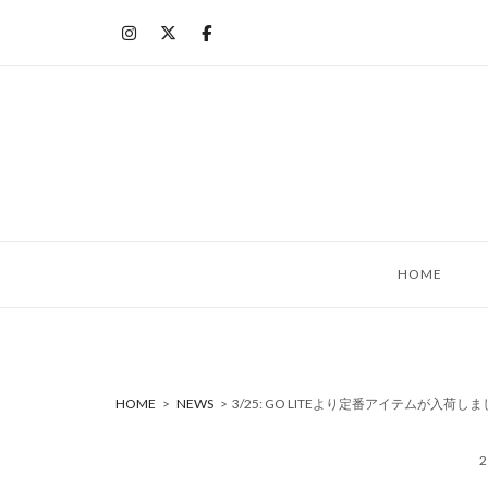
コ
ン
テ
ン
ツ
へ
ス
キ
ッ
HOME
プ
HOME
>
NEWS
>
3/25: GO LITEより定番アイテムが入荷し