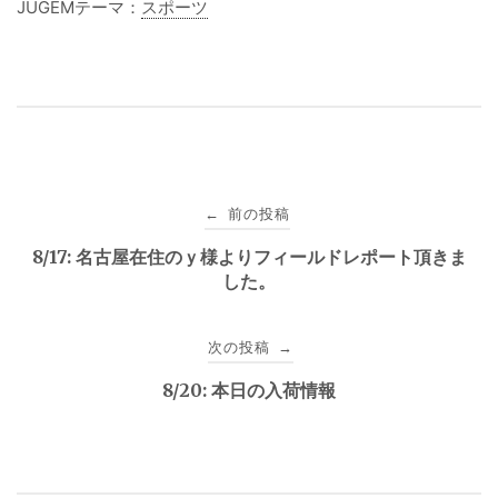
JUGEMテーマ：
スポーツ
投
前の投稿
←
稿
8/17: 名古屋在住のｙ様よりフィールドレポート頂きま
した。
ナ
ビ
次の投稿
→
ゲ
8/20: 本日の入荷情報
ー
シ