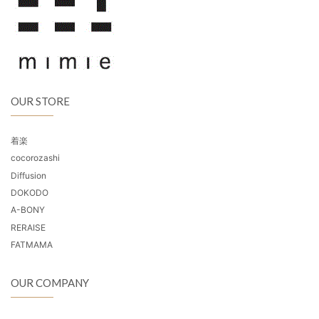
OUR STORE
着楽
cocorozashi
Diffusion
DOKODO
A-BONY
RERAISE
FATMAMA
OUR COMPANY