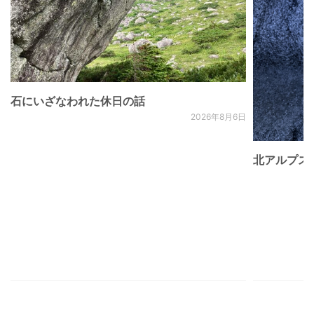
石にいざなわれた休日の話
2026年8月6日
北アルプス