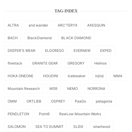
TAG-INDEX
ALTRA
and wander
ARC'TERYX
AXESQUIN
BACH
BlackDiamond
BLACK DIAMOND
DEEPER'S WEAR
ELDORESO
EVERNEW
EXPED
finetrack
GRANITE GEAR
GREGORY
Helinox
HOKA ONEONE
HOUDINI
Icebreaker
injinji
MMA
Mountain Research
MSR
NEMO
NORRONA
OMM
ORTLIEB
OSPREY
PaaGo
patagonia
PENDLETON
Point6
RawLow Mountain Works
SALOMON
SEA TO SUMMIT
SLIDE
smartwool