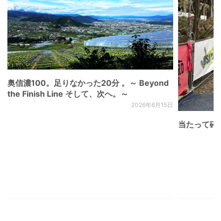
奥信濃100。足りなかった20分 。～ Beyond
the Finish Line そして、次へ。～
2026年6月15日
当たって砕け