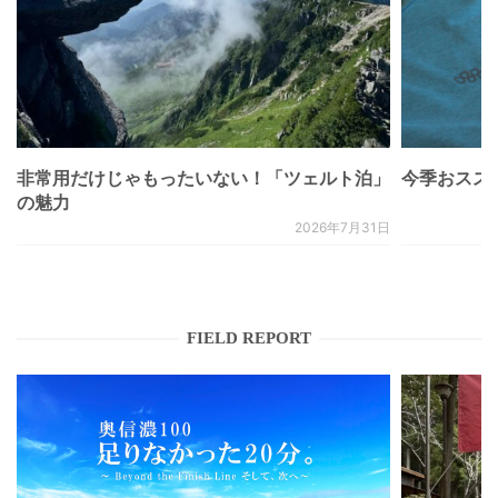
非常用だけじゃもったいない！「ツェルト泊」
今季おススメベ
の魅力
2026年7月31日
FIELD REPORT