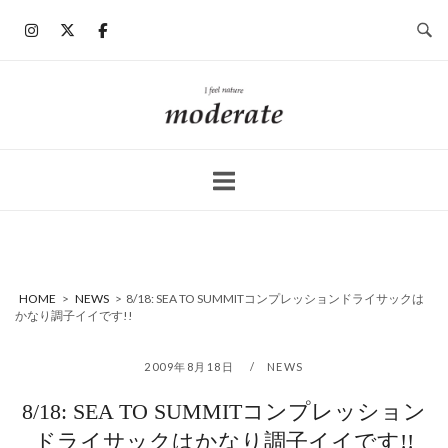
コ
ン
テ
ン
ホ
ツ
ー
へ
ム
ス
キ
ッ
プ
HOME
>
NEWS
>
8/18: SEA TO SUMMITコンプレッションドライサックは
かなり調子イイです!!
2009年8月18日
NEWS
8/18: SEA TO SUMMITコンプレッション
ドライサックはかなり調子イイです!!