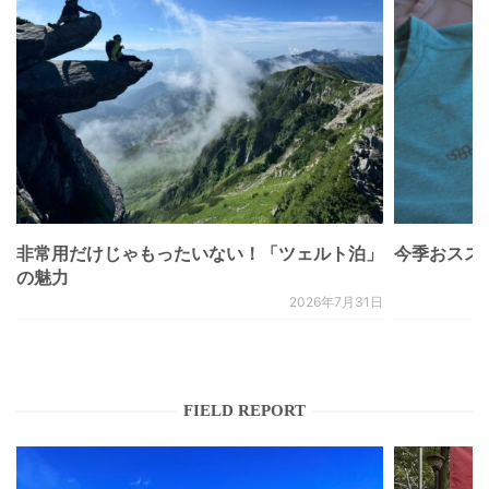
非常用だけじゃもったいない！「ツェルト泊」
今季おススメベ
の魅力
2026年7月31日
FIELD REPORT