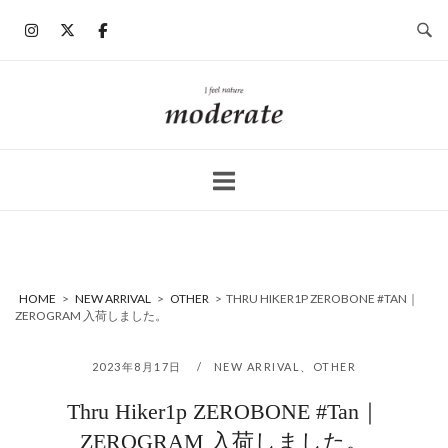
コ
ン
テ
ン
ホ
ツ
ー
へ
ム
ス
キ
ッ
プ
HOME
>
NEW ARRIVAL
>
OTHER
>
THRU HIKER1P ZEROBONE #TAN｜
ZEROGRAM 入荷しました。
2023年8月17日
NEW ARRIVAL
、
OTHER
Thru Hiker1p ZEROBONE #Tan｜
ZEROGRAM 入荷しました。