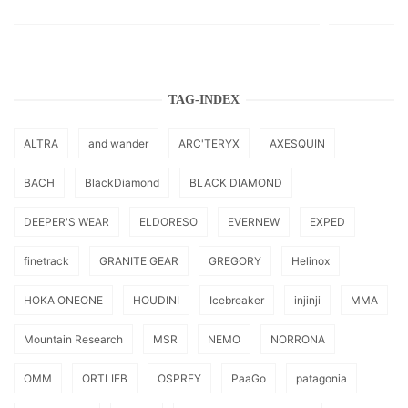
TAG-INDEX
ALTRA
and wander
ARC'TERYX
AXESQUIN
BACH
BlackDiamond
BLACK DIAMOND
DEEPER'S WEAR
ELDORESO
EVERNEW
EXPED
finetrack
GRANITE GEAR
GREGORY
Helinox
HOKA ONEONE
HOUDINI
Icebreaker
injinji
MMA
Mountain Research
MSR
NEMO
NORRONA
OMM
ORTLIEB
OSPREY
PaaGo
patagonia