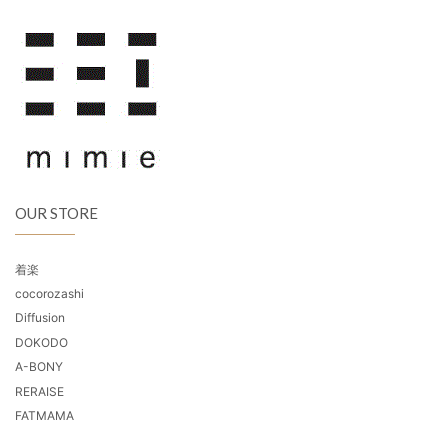
OUR STORE
着楽
cocorozashi
Diffusion
DOKODO
A-BONY
RERAISE
FATMAMA