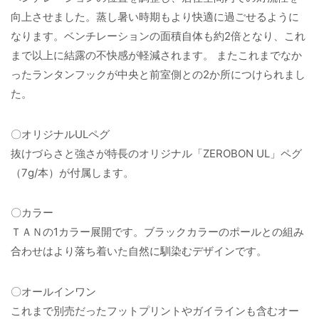
向上させました。蒸し暑い時期もより快適に過ごせるように
なります。ベンチレーションの面積自体も約2倍となり、これ
まで以上に結露の不快感が軽減されます。 またこれまでなか
ったランタンフックが中央と前室側との2か所につけられまし
た。
〇オリジナルULペグ
抜けづらさと強さが特長のオリジナル「ZEROBON UL」ペグ
（7g/本）が付属します。
〇カラー
ＴＡＮの1カラー展開です。ブラックカラーのポールとの組み
合わせはより落ち着いた自然に馴染むデザインです。
〇オールインワン
これまで別売だったフットプリントやガイラインも含むオー