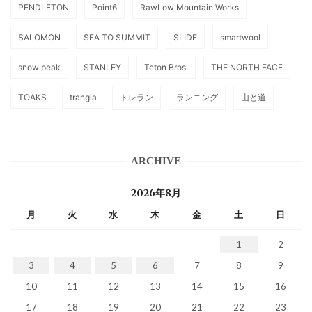
PENDLETON
Point6
RawLow Mountain Works
SALOMON
SEA TO SUMMIT
SLIDE
smartwool
snow peak
STANLEY
Teton Bros.
THE NORTH FACE
TOAKS
trangia
トレラン
ランニング
山と道
ARCHIVE
2026年8月
月
火
水
木
金
土
日
1
2
3
4
5
6
7
8
9
10
11
12
13
14
15
16
17
18
19
20
21
22
23