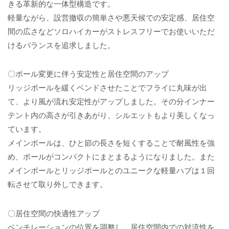
きる革新的な一体型構造です。
軽量ながら、設営撤収の簡単さや悪天候での安定感、居住空
間の広さなどソロハイカーがストレスフリーでお使いいただ
けるバランスを追求しました。
〇ポール変更に伴う安定性と居住空間のアップ
リッジポールを緩くベンドさせたことでフライに丸味が出
て、より風が流れ安定性がアップしました。その分インナー
テント内の高さが引きあがり、シルエットもより美しくなっ
ています。
メインポールは、ひと節の長さを短くすることで耐風性を強
め、ポールがコンパクトにまとまるようになりました。また
メインポールとリッジポールとのユニークな軽量ハブは１回
転させて取り外しできます。
〇居住空間の快適性アップ
ベンチレーションの位置を調整し、居住空間内での対流性を