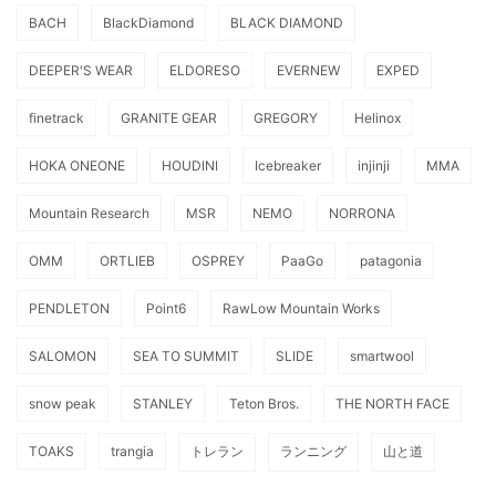
BACH
BlackDiamond
BLACK DIAMOND
DEEPER'S WEAR
ELDORESO
EVERNEW
EXPED
finetrack
GRANITE GEAR
GREGORY
Helinox
HOKA ONEONE
HOUDINI
Icebreaker
injinji
MMA
Mountain Research
MSR
NEMO
NORRONA
OMM
ORTLIEB
OSPREY
PaaGo
patagonia
PENDLETON
Point6
RawLow Mountain Works
SALOMON
SEA TO SUMMIT
SLIDE
smartwool
snow peak
STANLEY
Teton Bros.
THE NORTH FACE
TOAKS
trangia
トレラン
ランニング
山と道