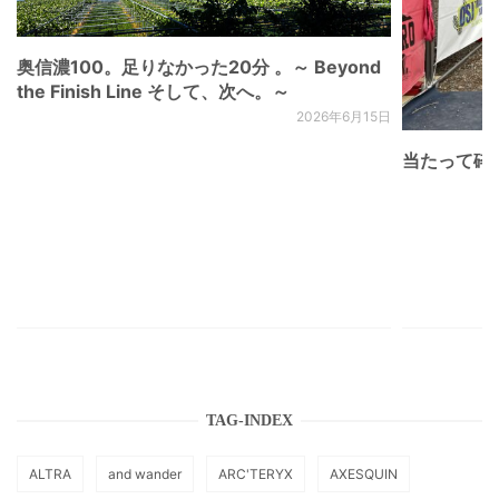
奥信濃100。足りなかった20分 。～ Beyond
the Finish Line そして、次へ。～
2026年6月15日
当たって砕け
TAG-INDEX
ALTRA
and wander
ARC'TERYX
AXESQUIN