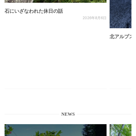
石にいざなわれた休日の話
2026年8月6日
北アルプス
NEWS