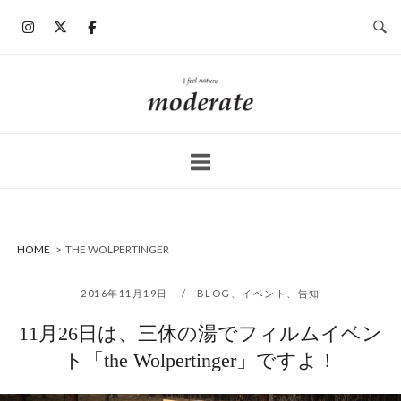
コ
ン
テ
ン
ホ
ツ
ー
へ
ム
ス
キ
ッ
プ
HOME
>
THE WOLPERTINGER
2016年11月19日
BLOG
、
イベント
、
告知
11月26日は、三休の湯でフィルムイベン
ト「the Wolpertinger」ですよ！