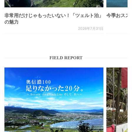
非常用だけじゃもったいない！「ツェルト泊」
今季おススメベ
の魅力
2026年7月31日
FIELD REPORT