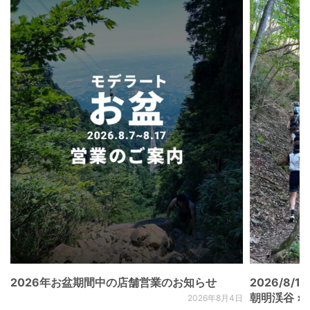
2026年お盆期間中の店舗営業のお知らせ
2026/8/15
朝明渓谷 × N
2026年8月4日