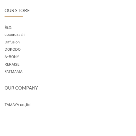
OUR STORE
着楽
cocorozashi
Diffusion
DOKODO
A-BONY
RERAISE
FATMAMA
OUR COMPANY
TAMAYA co.,ltd.