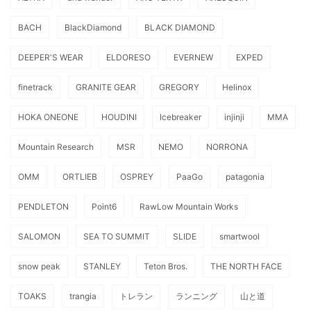
BACH
BlackDiamond
BLACK DIAMOND
DEEPER'S WEAR
ELDORESO
EVERNEW
EXPED
finetrack
GRANITE GEAR
GREGORY
Helinox
HOKA ONEONE
HOUDINI
Icebreaker
injinji
MMA
Mountain Research
MSR
NEMO
NORRONA
OMM
ORTLIEB
OSPREY
PaaGo
patagonia
PENDLETON
Point6
RawLow Mountain Works
SALOMON
SEA TO SUMMIT
SLIDE
smartwool
snow peak
STANLEY
Teton Bros.
THE NORTH FACE
TOAKS
trangia
トレラン
ランニング
山と道