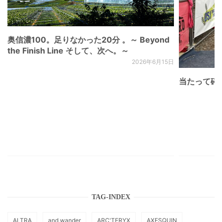
奥信濃100。足りなかった20分 。～ Beyond
the Finish Line そして、次へ。～
2026年6月15日
当たって砕け
TAG-INDEX
ALTRA
and wander
ARC'TERYX
AXESQUIN