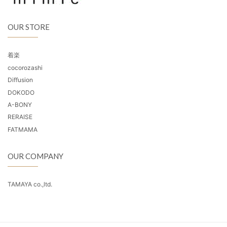
OUR STORE
着楽
cocorozashi
Diffusion
DOKODO
A-BONY
RERAISE
FATMAMA
OUR COMPANY
TAMAYA co.,ltd.