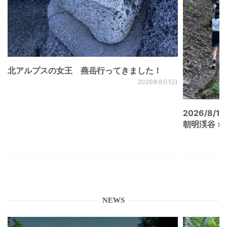
北アルプスの女王 燕岳行ってきました！
2026年8月5日
2026/8/15
朝明渓谷 × N
NEWS