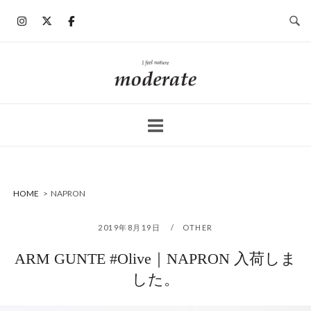
コ
ン
テ
ン
ホ
ツ
ー
へ
ム
ス
キ
ッ
プ
HOME
>
NAPRON
2019年8月19日
OTHER
ARM GUNTE #Olive｜NAPRON 入荷しま
した。