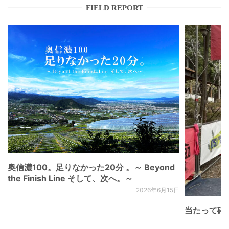
FIELD REPORT
奥信濃100。足りなかった20分 。～ Beyond
the Finish Line そして、次へ。～
2026年6月15日
当たって砕け