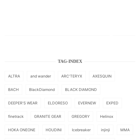
TAG-INDEX
ALTRA
and wander
ARC'TERYX
AXESQUIN
BACH
BlackDiamond
BLACK DIAMOND
DEEPER'S WEAR
ELDORESO
EVERNEW
EXPED
finetrack
GRANITE GEAR
GREGORY
Helinox
HOKA ONEONE
HOUDINI
Icebreaker
injinji
MMA