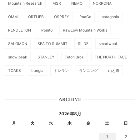
Mountain Research
MSR
NEMO
NORRONA
OMM
ORTLIEB
OSPREY
PaaGo
patagonia
PENDLETON
Point6
RawLow Mountain Works
SALOMON
SEA TO SUMMIT
SLIDE
smartwool
snow peak
STANLEY
Teton Bros.
THE NORTH FACE
TOAKS
trangia
トレラン
ランニング
山と道
ARCHIVE
2026年8月
月
火
水
木
金
土
日
1
2