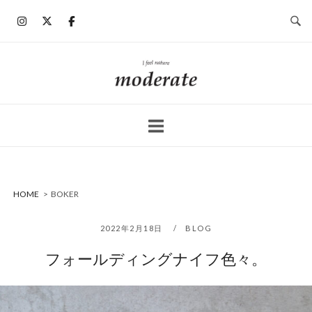
コ
ン
テ
ン
ホ
ツ
ー
へ
ム
ス
キ
ッ
プ
HOME
>
BOKER
2022年2月18日
BLOG
フォールディングナイフ色々。