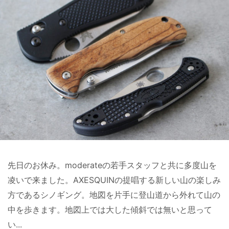
先日のお休み。moderateの若手スタッフと共に多度山を
凌いで来ました。AXESQUINの提唱する新しい山の楽しみ
方であるシノギング。地図を片手に登山道から外れて山の
中を歩きます。地図上では大した傾斜では無いと思って
い...