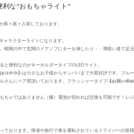
便利な”おもちゃライト”
トが再々再々入荷しております。
たキャラクターライトになります。
。暗闇の中で玄関のドアノブにキーを挿したり・・薄暗い道で足
ると便利なのがキーホルダータイプのLEDライト。
はコチラ】
は小さなお子様からヤンパパまで大変好評です。ブル
ルさんにペア買頂いております。フラッシャータイプ
【お買い求
もちゃではありません（爆）電池が切れれば交換も可能です！レ
っております。帰省や旅行で車を運転されているドライバーの皆