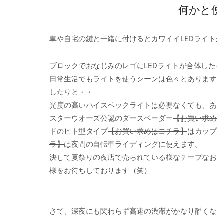
何かと
車や自宅の鍵と一緒に付けるとカワイイLEDライ
ブロックでおなじみのレゴにLEDライトが合体し
日常生活でもライトを使うシーンは色々とあります
したりと・・
光度の高いハイスペックライトは必要なくても、あ
スターウオーズ公認のダースベーダー
【お買い求め
ドのヒト型タイプ
【お買い求めはコチラ】
はカップ
ラ】
は夜間の自転車ライディングに使えます。
決して夏祭りの夜店で売られている様なチープなお
様をお待ちしております（笑）
さて、深夜にも関わらず高速の渋滞がかなり酷くな