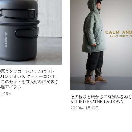
の買うクッカーシステムはコレ
OTO アミカス クッカーコンボ」
、このセットを玄人好みに変貌さ
ル秘アイテム
4月13日
その軽さと暖かさに有難みを感
ALLIED FEATHER & DOWN
2023年11月19日