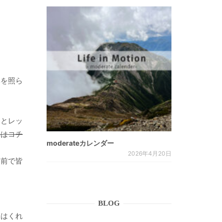
元を照ら
ーとレッ
めはコチ
moderateカレンダー
2026年4月20日
ジ前で皆
BLOG
様はくれ