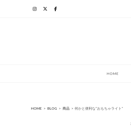
コ
ン
テ
ン
ツ
へ
ス
キ
ッ
HOME
プ
HOME
>
BLOG
>
商品
>
何かと便利な”おもちゃライト”