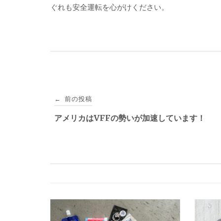
ぐれも安全運転を心がけください。
投
前の投稿
←
稿
アメリカはVFFの勢いが加速しています！
ナ
ビ
ゲ
ー
シ