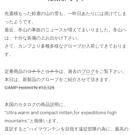
先週積もった鈴鹿の山の雪も、一昨日あたりには溶けてしま
ったようです。
最近、冬山の事故のニュースが増えてまいりました。冬山へ
は、十分な装備の上お出かけ下さい。
さて、カンプより多種多様なグローブが入荷してきておりま
す。
定番商品の
コチラ
と
コチラ
は、過去の
ブログ
をご覧下さい。
本日は、新製品のグローブをご紹介させて頂きます。
CAMP Hotmit’N ¥13,125
本国のカタログの商品説明に、
“Ultra warm and compact mitten,for expeditions high
mountains.”と御座います。
直訳すると“ハイマウンテンを目指す遠征部隊の為に、最高の