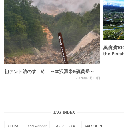
奥信濃100
the Fini
初テント泊のすゝめ ～本沢温泉&硫黄岳～
2026年8月10日
TAG-INDEX
ALTRA
and wander
ARC'TERYX
AXESQUIN