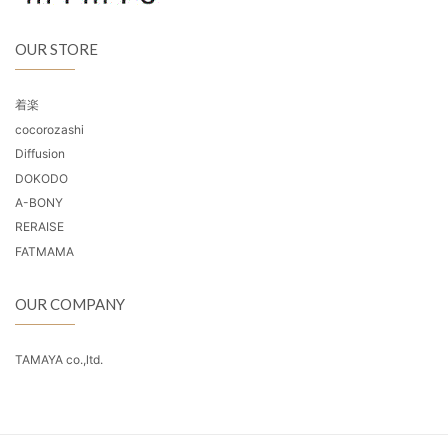
OUR STORE
着楽
cocorozashi
Diffusion
DOKODO
A-BONY
RERAISE
FATMAMA
OUR COMPANY
TAMAYA co.,ltd.