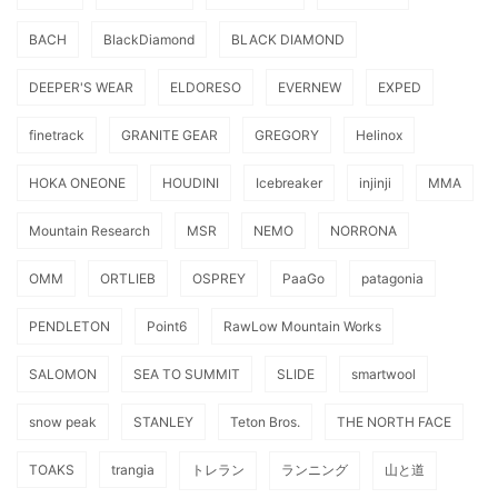
BACH
BlackDiamond
BLACK DIAMOND
DEEPER'S WEAR
ELDORESO
EVERNEW
EXPED
finetrack
GRANITE GEAR
GREGORY
Helinox
HOKA ONEONE
HOUDINI
Icebreaker
injinji
MMA
Mountain Research
MSR
NEMO
NORRONA
OMM
ORTLIEB
OSPREY
PaaGo
patagonia
PENDLETON
Point6
RawLow Mountain Works
SALOMON
SEA TO SUMMIT
SLIDE
smartwool
snow peak
STANLEY
Teton Bros.
THE NORTH FACE
TOAKS
trangia
トレラン
ランニング
山と道