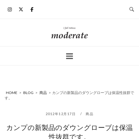
コ
ン
テ
ン
ホ
ツ
ー
へ
ム
ス
キ
ッ
プ
HOME
>
BLOG
>
商品
>
カンプの新製品のダウングローブは保温性抜群で
す。
2012年12月17日
商品
カンプの新製品のダウングローブは保温
性抜群です。