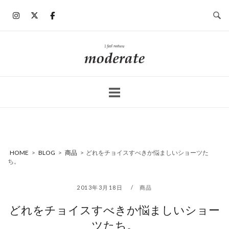
コ
ン
テ
ン
ホ
ツ
ー
へ
ム
ス
キ
ッ
プ
HOME
>
BLOG
>
商品
>
どれをチョイスすべきか悩ましいショーツた
ち。
2013年3月18日
商品
どれをチョイスすべきか悩ましいショー
ツたち。