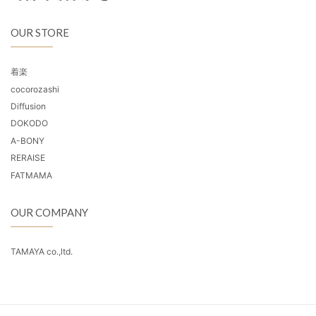
OUR STORE
着楽
cocorozashi
Diffusion
DOKODO
A-BONY
RERAISE
FATMAMA
OUR COMPANY
TAMAYA co.,ltd.