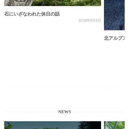
石にいざなわれた休日の話
2026年8月6日
北アルプス
NEWS