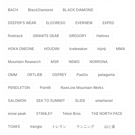
BACH
BlackDiamond
BLACK DIAMOND
DEEPER'S WEAR
ELDORESO
EVERNEW
EXPED
finetrack
GRANITE GEAR
GREGORY
Helinox
HOKA ONEONE
HOUDINI
Icebreaker
injinji
MMA
Mountain Research
MSR
NEMO
NORRONA
OMM
ORTLIEB
OSPREY
PaaGo
patagonia
PENDLETON
Point6
RawLow Mountain Works
SALOMON
SEA TO SUMMIT
SLIDE
smartwool
snow peak
STANLEY
Teton Bros.
THE NORTH FACE
TOAKS
trangia
トレラン
ランニング
山と道