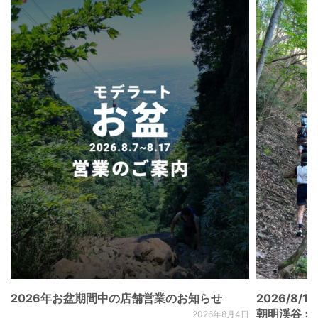
2026年お盆期間中の店舗営業のお知らせ
2026/8/15
朝明渓谷 × N
2026年8月4日