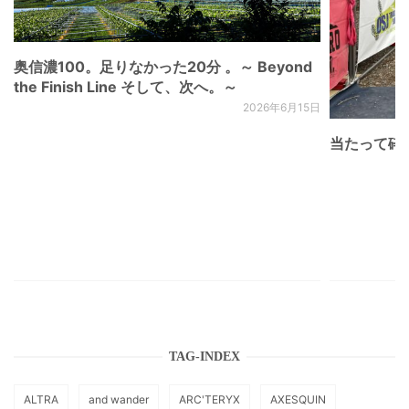
奥信濃100。足りなかった20分 。～ Beyond
the Finish Line そして、次へ。～
2026年6月15日
当たって砕け
TAG-INDEX
ALTRA
and wander
ARC'TERYX
AXESQUIN