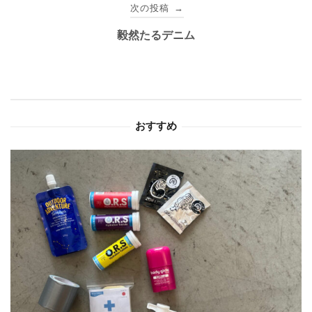
ビ
次の投稿
→
ゲ
毅然たるデニム
ー
シ
ョ
おすすめ
ン