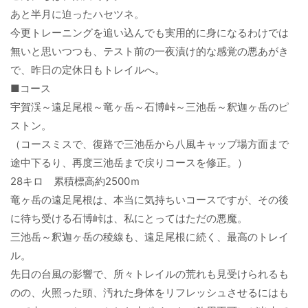
あと半月に迫ったハセツネ。
今更トレーニングを追い込んでも実用的に身になるわけでは
無いと思いつつも、テスト前の一夜漬け的な感覚の悪あがき
で、昨日の定休日もトレイルへ。
■コース
宇賀渓～遠足尾根～竜ヶ岳～石博峠～三池岳～釈迦ヶ岳のピ
ストン。
（コースミスで、復路で三池岳から八風キャップ場方面まで
途中下るり、再度三池岳まで戻りコースを修正。）
28キロ 累積標高約2500ｍ
竜ヶ岳の遠足尾根は、本当に気持ちいコースですが、その後
に待ち受ける石博峠は、私にとってはただの悪魔。
三池岳～釈迦ヶ岳の稜線も、遠足尾根に続く、最高のトレイ
ル。
先日の台風の影響で、所々トレイルの荒れも見受けられるも
のの、火照った頭、汚れた身体をリフレッシュさせるにはも