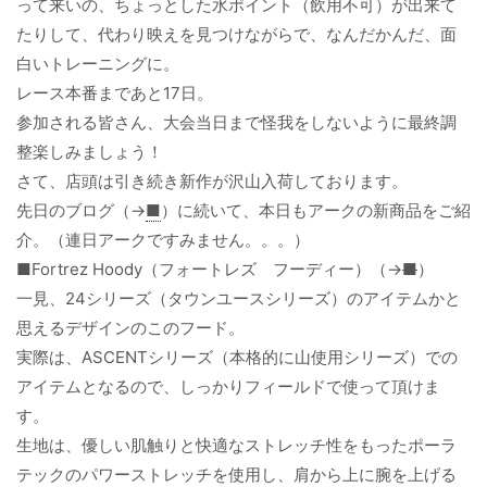
って来いの、ちょっとした水ポイント（飲用不可）が出来て
たりして、代わり映えを見つけながらで、なんだかんだ、面
白いトレーニングに。
レース本番まであと17日。
参加される皆さん、大会当日まで怪我をしないように最終調
整楽しみましょう！
さて、店頭は引き続き新作が沢山入荷しております。
先日のブログ（→
■
）に続いて、本日もアークの新商品をご紹
介。（連日アークですみません。。。）
■Fortrez Hoody（フォートレズ フーディー）（→
■
）
一見、24シリーズ（タウンユースシリーズ）のアイテムかと
思えるデザインのこのフード。
実際は、ASCENTシリーズ（本格的に山使用シリーズ）での
アイテムとなるので、しっかりフィールドで使って頂けま
す。
生地は、優しい肌触りと快適なストレッチ性をもったポーラ
テックのパワーストレッチを使用し、肩から上に腕を上げる