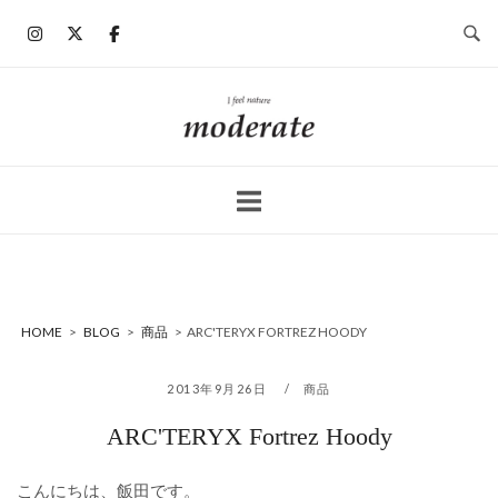
コ
ン
テ
ン
ホ
ツ
ー
へ
ム
ス
キ
ッ
プ
HOME
>
BLOG
>
商品
>
ARC'TERYX FORTREZ HOODY
2013年9月26日
商品
ARC'TERYX Fortrez Hoody
こんにちは、飯田です。