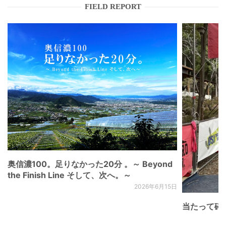
FIELD REPORT
奥信濃100。足りなかった20分 。～ Beyond
the Finish Line そして、次へ。～
2026年6月15日
当たって砕け