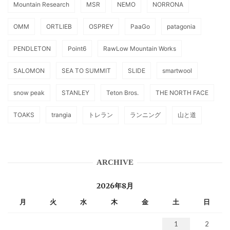
Mountain Research
MSR
NEMO
NORRONA
OMM
ORTLIEB
OSPREY
PaaGo
patagonia
PENDLETON
Point6
RawLow Mountain Works
SALOMON
SEA TO SUMMIT
SLIDE
smartwool
snow peak
STANLEY
Teton Bros.
THE NORTH FACE
TOAKS
trangia
トレラン
ランニング
山と道
ARCHIVE
2026年8月
月
火
水
木
金
土
日
1
2