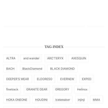
TAG-INDEX
ALTRA
and wander
ARC'TERYX
AXESQUIN
BACH
BlackDiamond
BLACK DIAMOND
DEEPER'S WEAR
ELDORESO
EVERNEW
EXPED
finetrack
GRANITE GEAR
GREGORY
Helinox
HOKA ONEONE
HOUDINI
Icebreaker
injinji
MMA