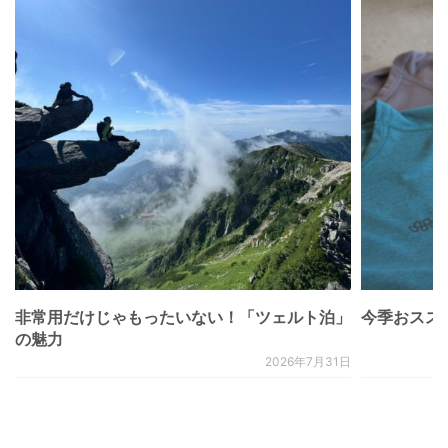
非常用だけじゃもったいない！「ツェルト泊」
今季おススメベ
の魅力
2026年7月31日