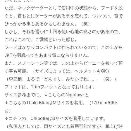
ただ、ネックゲーターとして使用中の状態から、フードを脱
ぐと、首もとにゲーターがある事を忘れて、ついつい、首で
ひっかかる事もあるかもしれません。（笑）
しかし、それを遥かに上回る使い心地の良さのがあるので、
これはこれで、ご愛嬌といった感じ。
フードはかなりコンパクトに作られているので、この上から
JKTを羽織ってもあまり気にならりません。
また、スノーシーン等では、この上からビーニーを被って頂
く事も可能。（サイズによっては、ヘルメットもOK）
（季節柄、まるで「どんぐり」みたいでね。。。（笑））
フィットは、Trimフィットとなっております。
サイズ参考までに、↓こちらのNightawkと
↓こちらのThalo BlueはMサイズを着用。（179ｃｍ/66ｋ
ｇ）
↓コチラの、ChipotleはSサイズを着用しています。
（私個人としては、両サイズとも着用可能ですが、腕上げ時