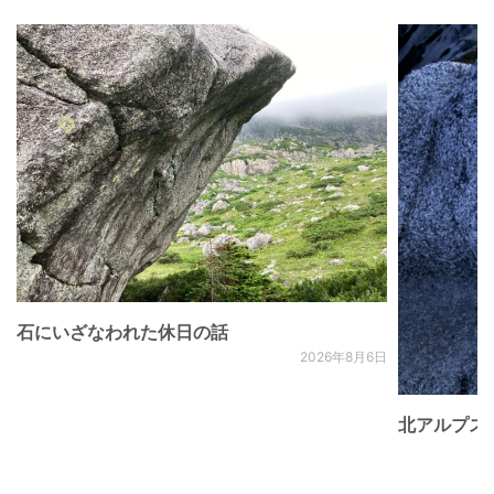
石にいざなわれた休日の話
2026年8月6日
北アルプス