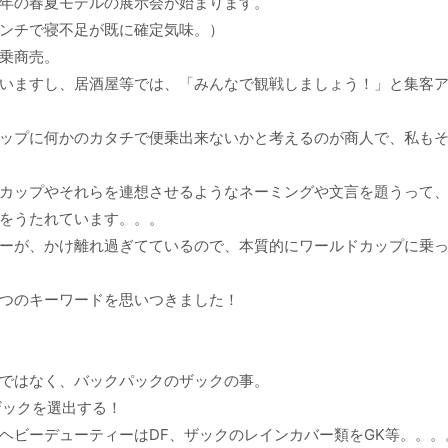
年の春夏モデルの展示会が始まります。
ンチで寝不足が既に確定気味。）
乗商売。
いますし、居酒屋等では、「みんなで観戦しましょう！」と集客
ップに何かのカタチで便乗出来ないかと考えるのが商人で、私も
カップやそれらを連想させるようなネーミングや文言を題うって
をうたれています。。。
ーが、かけ離れ過ぎてているので、本質的にワールドカップに乗
つのキーワードを思いつきました！
ではなく、バックパックのザックの事。
ザックを選出する！
ヘビーデューティーはDF、ザックのレインカバー類をGK等。。。