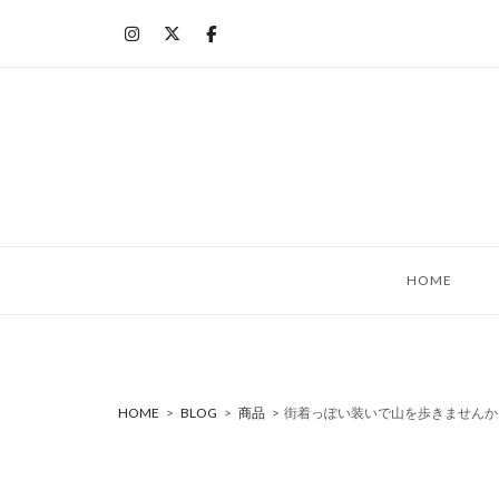
コ
ン
テ
ン
ツ
へ
ス
キ
ッ
HOME
プ
HOME
>
BLOG
>
商品
>
街着っぽい装いで山を歩きませんか？ 