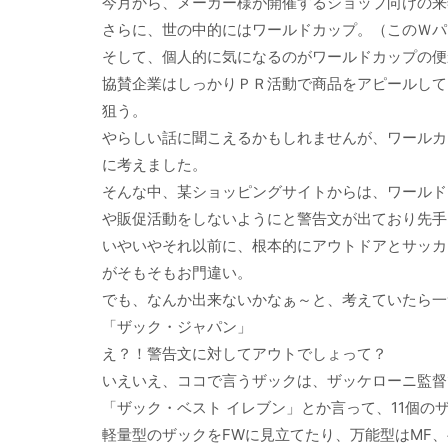
今月から、メーカー様が開催するショップ向けの来
さらに、世の中的にはワールドカップ。（このＷパ
そして、個人的に気になるのがワールドカップの便
協賛企業はしっかりＰＲ活動で商品をアピールして
狙う。
やらしい話に聞こえるかもしれませんが、ワールカ
に考えました。
そんな中、某ショッピングサイトからは、ワールド
や販促活動をしないようにと警告文が出ており先手
いやいやそれ以前に、根本的にアウトドアとサッカ
がそもそもお門違い。
でも、なんか出来ないかなぁ～と、考えていたら一
「ザック・ジャパン」
え？！警告文に対してアウトでしょって？
いえいえ、ココで言うザックは、ザッケローニ監督
「ザック・ベスト イレブン」とか言って、11個の
軽量型のザックをFWに見立てたり、万能型はMF、