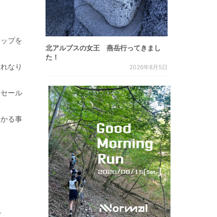
アップを
北アルプスの女王 燕岳行ってきまし
た！
それなり
2026年8月5日
、セール
っかる事
。