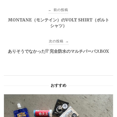
投
前の投稿
←
稿
MONTANE（モンテイン）のVOLT SHIRT（ボルト
シャツ）
ナ
ビ
次の投稿
→
ゲ
ありそうでなかった!? 完全防水のマルチパーパスBOX
ー
シ
ョ
おすすめ
ン