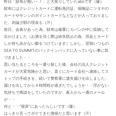
昨日「財布が無い～！」と大焦りしていたaboです（爆）
財布にはクレジットカードに運転免許証、保険証にツタヤの
カードやサンシのポイントカードなどなどが入っておりまし
た。勿論少額の現金も（汗）
前日、会食があった為、財布は厳重にカバンの中に収納して
出かけました（お酒を頂く際は紛失防止の為、現金とカード
しか持ち歩かない癖をつけています）しかし、翌朝いつもの
SEA TO SUMMITのバックインバックに入っていない事に気
づきました・・
思い当たるところを一通り探した後、会社の法人クレジット
カードが大変危険かと思い、直ぐにカード会社へ連絡してス
トップの手続きを。続いて警察署に遺失届けを出しました。
届けを出してから６時間程が過ぎたでしょうか・・浮かない
気持ちで商談をしていたのですが、家人から一通のメール
が・・
何と・・”寝床”にあったらしいです（爆）
はっきり言ってボケてきた徴候だと思います（汗）