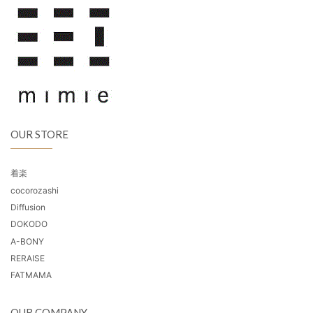
OUR STORE
着楽
cocorozashi
Diffusion
DOKODO
A-BONY
RERAISE
FATMAMA
OUR COMPANY