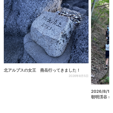
北アルプスの女王 燕岳行ってきました！
2026年8月5日
2026/8/15
朝明渓谷 × N