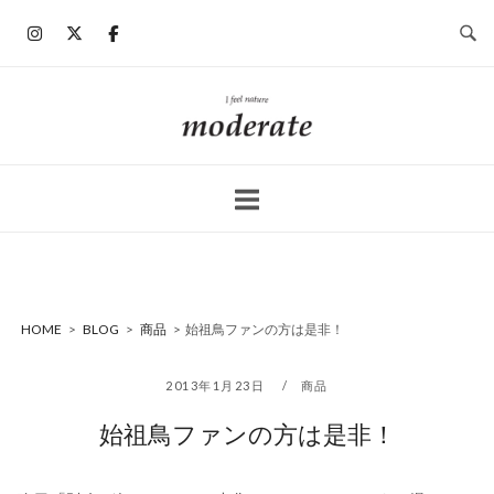
コ
ン
テ
ン
ホ
ツ
ー
へ
ム
ス
キ
ッ
プ
HOME
>
BLOG
>
商品
>
始祖鳥ファンの方は是非！
2013年1月23日
商品
始祖鳥ファンの方は是非！