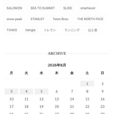
SALOMON
SEA TO SUMMIT
SLIDE
smartwool
snow peak
STANLEY
Teton Bros.
THE NORTH FACE
TOAKS
trangia
トレラン
ランニング
山と道
ARCHIVE
2026年8月
月
火
水
木
金
土
日
1
2
3
4
5
6
7
8
9
10
11
12
13
14
15
16
17
18
19
20
21
22
23