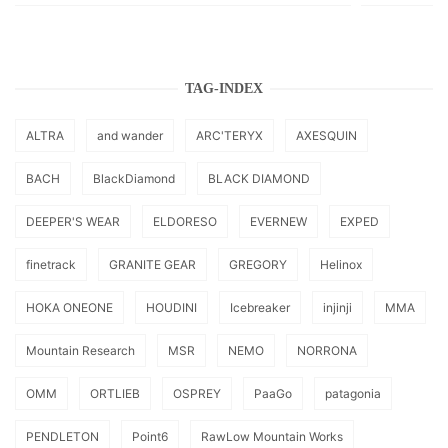
TAG-INDEX
ALTRA
and wander
ARC'TERYX
AXESQUIN
BACH
BlackDiamond
BLACK DIAMOND
DEEPER'S WEAR
ELDORESO
EVERNEW
EXPED
finetrack
GRANITE GEAR
GREGORY
Helinox
HOKA ONEONE
HOUDINI
Icebreaker
injinji
MMA
Mountain Research
MSR
NEMO
NORRONA
OMM
ORTLIEB
OSPREY
PaaGo
patagonia
PENDLETON
Point6
RawLow Mountain Works