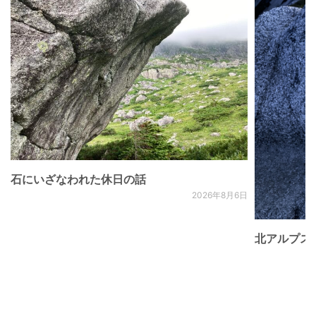
石にいざなわれた休日の話
2026年8月6日
北アルプス