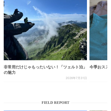
非常用だけじゃもったいない！「ツェルト泊」
今季おススメベ
の魅力
2026年7月31日
FIELD REPORT