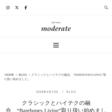
コ
ン
テ
ン
ホ
ツ
ー
へ
ム
ス
キ
ッ
プ
HOME
>
BLOG
>
クラシックとハイテクの融合、“BAREBONES LIVING”取
り扱い始めました。
2018年3月15日
BLOG
クラシックとハイテクの融
合、“Barebones Living”取り扱い始めまし