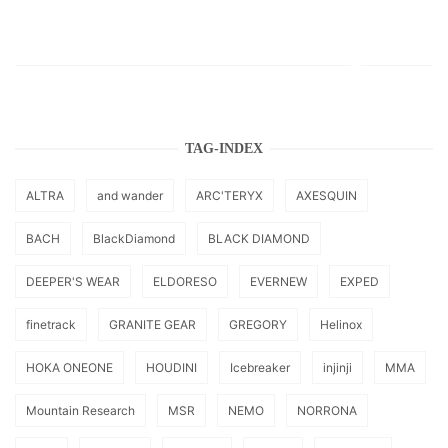
TAG-INDEX
ALTRA
and wander
ARC'TERYX
AXESQUIN
BACH
BlackDiamond
BLACK DIAMOND
DEEPER'S WEAR
ELDORESO
EVERNEW
EXPED
finetrack
GRANITE GEAR
GREGORY
Helinox
HOKA ONEONE
HOUDINI
Icebreaker
injinji
MMA
Mountain Research
MSR
NEMO
NORRONA