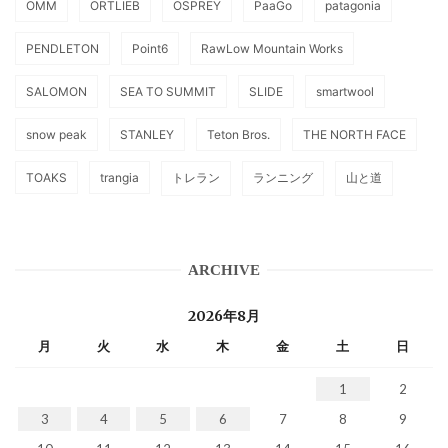
OMM
ORTLIEB
OSPREY
PaaGo
patagonia
PENDLETON
Point6
RawLow Mountain Works
SALOMON
SEA TO SUMMIT
SLIDE
smartwool
snow peak
STANLEY
Teton Bros.
THE NORTH FACE
TOAKS
trangia
トレラン
ランニング
山と道
ARCHIVE
2026年8月
月
火
水
木
金
土
日
1
2
3
4
5
6
7
8
9