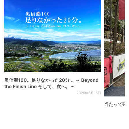
奥信濃100。足りなかった20分 。～ Beyond
the Finish Line そして、次へ。～
2026年6月15日
当たって砕け