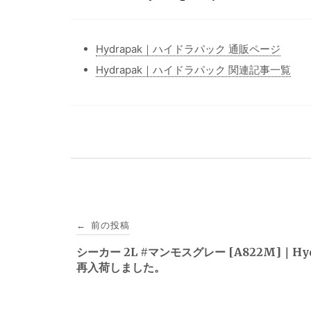
Hydrapak｜ハイドラパック 通販ページ
Hydrapak｜ハイドラパック 関連記事一覧
投
前の投稿
←
稿
シーカー 2L #マンモスグレー [A822M]｜Hyd
再入荷しました。
ナ
ビ