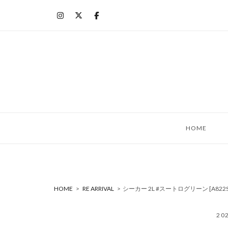
コ
ン
テ
ン
ツ
へ
ス
キ
ッ
HOME
プ
HOME
>
RE ARRIVAL
>
シーカー 2L #スートログリーン [A822
20