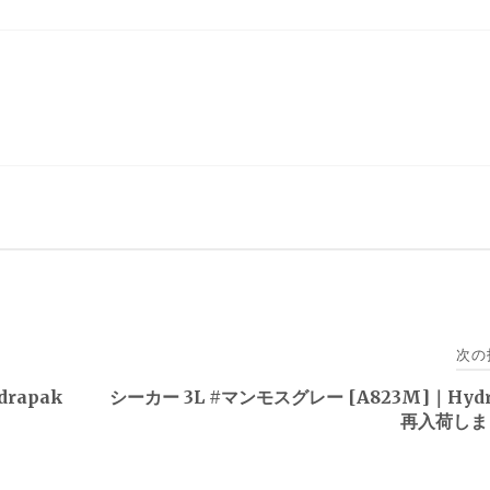
次の
rapak
シーカー 3L #マンモスグレー [A823M]｜Hydr
再入荷しま