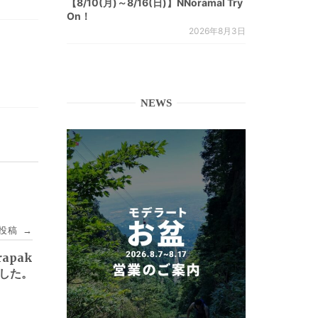
【8/10(月)～8/16(日)】NNoramal Try
On！
2026年8月3日
NEWS
投稿
→
apak
した。