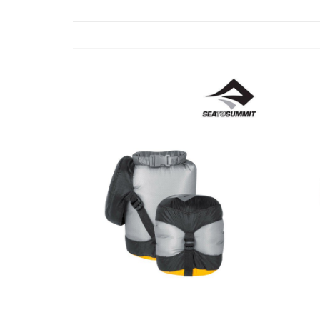
ゲ
ー
シ
ョ
ン